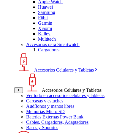
Apple Watch
Huawei
Samsung
Fitbit
Garmin
Xiaomi
Kalley
Multitech
Accesorios para Smartwatch
Cargadores
Accesorios Celulares y Tabletas
Accesorios Celulares y Tabletas
Ver todo en accesorios celulares y tabletas
Carcasas y estuches
Audífonos y manos libres
Memorias Micro SD
Baterías Externas Power Bank
Cables, Cargadores, Adaptadores
Bases y Soportes