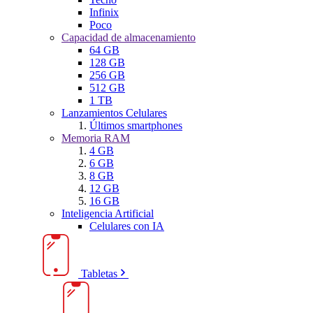
Infinix
Poco
Capacidad de almacenamiento
64 GB
128 GB
256 GB
512 GB
1 TB
Lanzamientos Celulares
Últimos smartphones
Memoria RAM
4 GB
6 GB
8 GB
12 GB
16 GB
Inteligencia Artificial
Celulares con IA
Tabletas