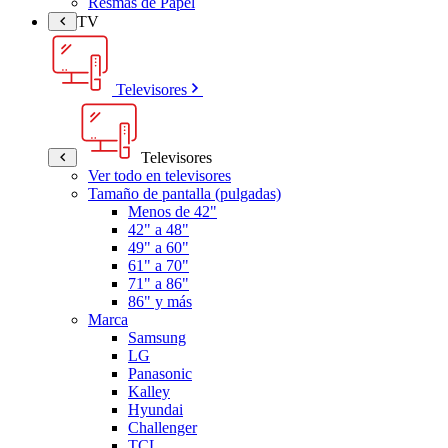
Resmas de Papel
TV
Televisores
Televisores
Ver todo en televisores
Tamaño de pantalla (pulgadas)
Menos de 42"
42" a 48"
49" a 60"
61" a 70"
71" a 86"
86" y más
Marca
Samsung
LG
Panasonic
Kalley
Hyundai
Challenger
TCL