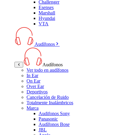
Challenger
Esenses
Marshall
Hyundai
VTA
Audífonos
Audífonos
Ver todo en audífonos
In Ear
On Ear
Over Ear
Deportivos
Cancelación de Ruido
Totalmente Inalámbricos
Marca
Audifonos Sony
Panasonic
Audífonos Bose
JBL