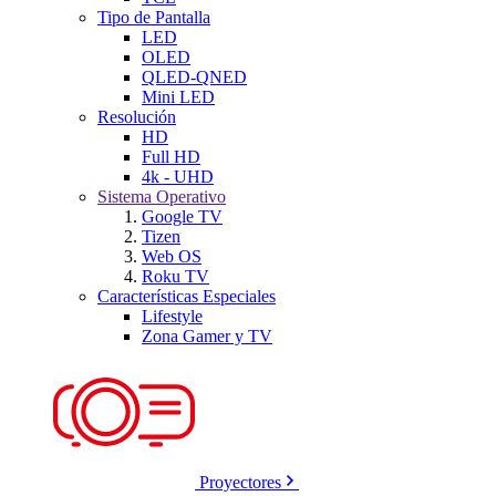
Tipo de Pantalla
LED
OLED
QLED-QNED
Mini LED
Resolución
HD
Full HD
4k - UHD
Sistema Operativo
Google TV
Tizen
Web OS
Roku TV
Características Especiales
Lifestyle
Zona Gamer y TV
Proyectores