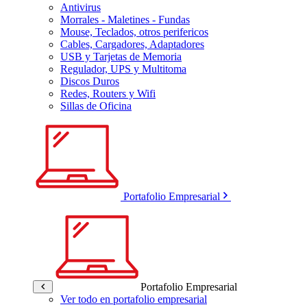
Antivirus
Morrales - Maletines - Fundas
Mouse, Teclados, otros perifericos
Cables, Cargadores, Adaptadores
USB y Tarjetas de Memoria
Regulador, UPS y Multitoma
Discos Duros
Redes, Routers y Wifi
Sillas de Oficina
Portafolio Empresarial
Portafolio Empresarial
Ver todo en portafolio empresarial