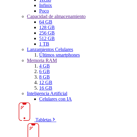
Infinix
Poco
Capacidad de almacenamiento
64 GB
128 GB
256 GB
512 GB
1 TB
Lanzamientos Celulares
Últimos smartphones
Memoria RAM
4 GB
6 GB
8 GB
12 GB
16 GB
Inteligencia Artificial
Celulares con IA
Tabletas