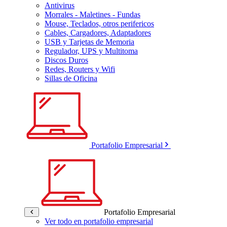
Antivirus
Morrales - Maletines - Fundas
Mouse, Teclados, otros perifericos
Cables, Cargadores, Adaptadores
USB y Tarjetas de Memoria
Regulador, UPS y Multitoma
Discos Duros
Redes, Routers y Wifi
Sillas de Oficina
Portafolio Empresarial
Portafolio Empresarial
Ver todo en portafolio empresarial