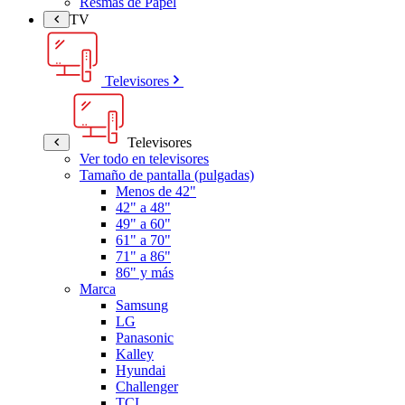
Resmas de Papel
TV
Televisores
Televisores
Ver todo en televisores
Tamaño de pantalla (pulgadas)
Menos de 42"
42" a 48"
49" a 60"
61" a 70"
71" a 86"
86" y más
Marca
Samsung
LG
Panasonic
Kalley
Hyundai
Challenger
TCL