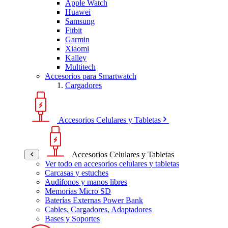
Apple Watch
Huawei
Samsung
Fitbit
Garmin
Xiaomi
Kalley
Multitech
Accesorios para Smartwatch
Cargadores
Accesorios Celulares y Tabletas
Accesorios Celulares y Tabletas
Ver todo en accesorios celulares y tabletas
Carcasas y estuches
Audífonos y manos libres
Memorias Micro SD
Baterías Externas Power Bank
Cables, Cargadores, Adaptadores
Bases y Soportes