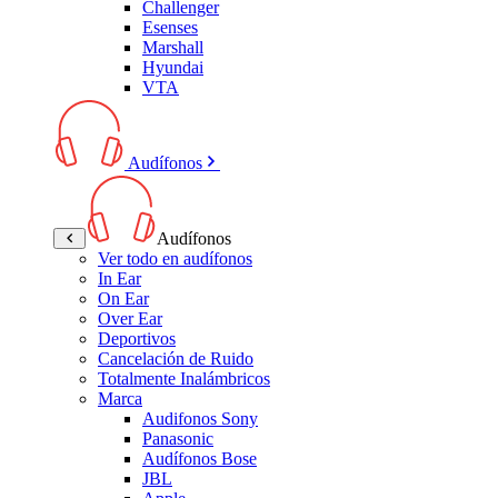
Challenger
Esenses
Marshall
Hyundai
VTA
Audífonos
Audífonos
Ver todo en audífonos
In Ear
On Ear
Over Ear
Deportivos
Cancelación de Ruido
Totalmente Inalámbricos
Marca
Audifonos Sony
Panasonic
Audífonos Bose
JBL