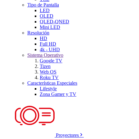
Tipo de Pantalla
LED
OLED
QLED-QNED
Mini LED
Resolución
HD
Full HD
4k - UHD
Sistema Operativo
Google TV
Tizen
Web OS
Roku TV
Características Especiales
Lifestyle
Zona Gamer y TV
Proyectores