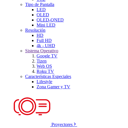
Tipo de Pantalla
LED
OLED
QLED-QNED
Mini LED
Resolución
HD
Full HD
4k - UHD
Sistema Operativo
Google TV
Tizen
Web OS
Roku TV
Características Especiales
Lifestyle
Zona Gamer y TV
Proyectores