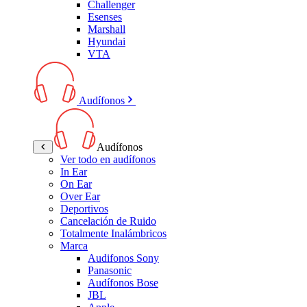
Challenger
Esenses
Marshall
Hyundai
VTA
Audífonos
Audífonos
Ver todo en audífonos
In Ear
On Ear
Over Ear
Deportivos
Cancelación de Ruido
Totalmente Inalámbricos
Marca
Audifonos Sony
Panasonic
Audífonos Bose
JBL