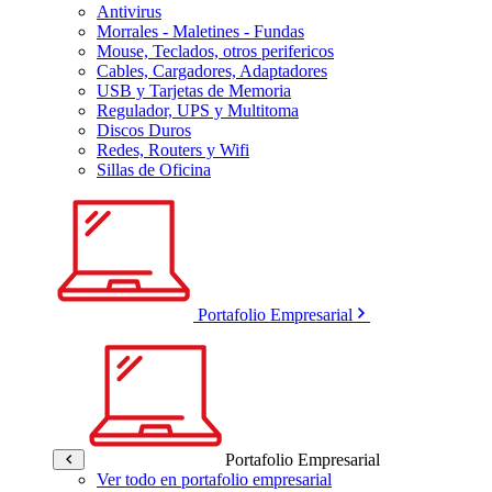
Antivirus
Morrales - Maletines - Fundas
Mouse, Teclados, otros perifericos
Cables, Cargadores, Adaptadores
USB y Tarjetas de Memoria
Regulador, UPS y Multitoma
Discos Duros
Redes, Routers y Wifi
Sillas de Oficina
Portafolio Empresarial
Portafolio Empresarial
Ver todo en portafolio empresarial