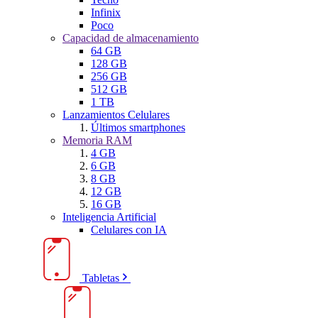
Infinix
Poco
Capacidad de almacenamiento
64 GB
128 GB
256 GB
512 GB
1 TB
Lanzamientos Celulares
Últimos smartphones
Memoria RAM
4 GB
6 GB
8 GB
12 GB
16 GB
Inteligencia Artificial
Celulares con IA
Tabletas