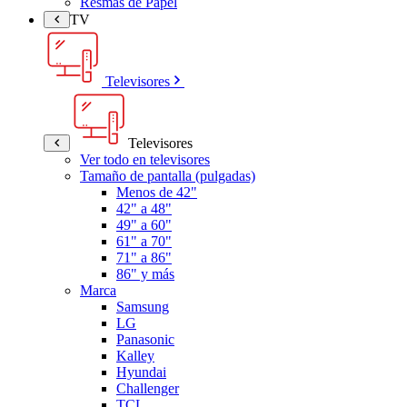
Resmas de Papel
TV
Televisores
Televisores
Ver todo en televisores
Tamaño de pantalla (pulgadas)
Menos de 42"
42" a 48"
49" a 60"
61" a 70"
71" a 86"
86" y más
Marca
Samsung
LG
Panasonic
Kalley
Hyundai
Challenger
TCL