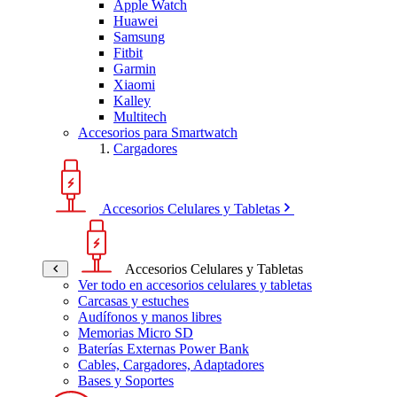
Apple Watch
Huawei
Samsung
Fitbit
Garmin
Xiaomi
Kalley
Multitech
Accesorios para Smartwatch
Cargadores
Accesorios Celulares y Tabletas
Accesorios Celulares y Tabletas
Ver todo en accesorios celulares y tabletas
Carcasas y estuches
Audífonos y manos libres
Memorias Micro SD
Baterías Externas Power Bank
Cables, Cargadores, Adaptadores
Bases y Soportes