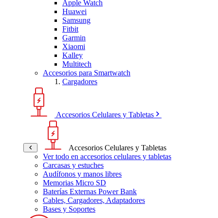
Apple Watch
Huawei
Samsung
Fitbit
Garmin
Xiaomi
Kalley
Multitech
Accesorios para Smartwatch
Cargadores
Accesorios Celulares y Tabletas
Accesorios Celulares y Tabletas
Ver todo en accesorios celulares y tabletas
Carcasas y estuches
Audífonos y manos libres
Memorias Micro SD
Baterías Externas Power Bank
Cables, Cargadores, Adaptadores
Bases y Soportes