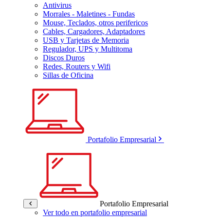
Antivirus
Morrales - Maletines - Fundas
Mouse, Teclados, otros perifericos
Cables, Cargadores, Adaptadores
USB y Tarjetas de Memoria
Regulador, UPS y Multitoma
Discos Duros
Redes, Routers y Wifi
Sillas de Oficina
Portafolio Empresarial
Portafolio Empresarial
Ver todo en portafolio empresarial