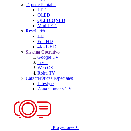
Tipo de Pantalla
LED
OLED
QLED-QNED
Mini LED
Resolución
HD
Full HD
4k - UHD
Sistema Operativo
Google TV
Tizen
Web OS
Roku TV
Características Especiales
Lifestyle
Zona Gamer y TV
Proyectores