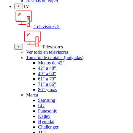
Resmas de Papel
TV
Televisores
Televisores
Ver todo en televisores
Tamaño de pantalla (pulgadas)
Menos de 42"
42" a 48"
49" a 60"
61" a 70"
71" a 86"
86" y más
Marca
Samsung
LG
Panasonic
Kalley
Hyundai
Challenger
TCL