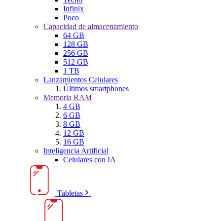
Infinix
Poco
Capacidad de almacenamiento
64 GB
128 GB
256 GB
512 GB
1 TB
Lanzamientos Celulares
Últimos smartphones
Memoria RAM
4 GB
6 GB
8 GB
12 GB
16 GB
Inteligencia Artificial
Celulares con IA
Tabletas