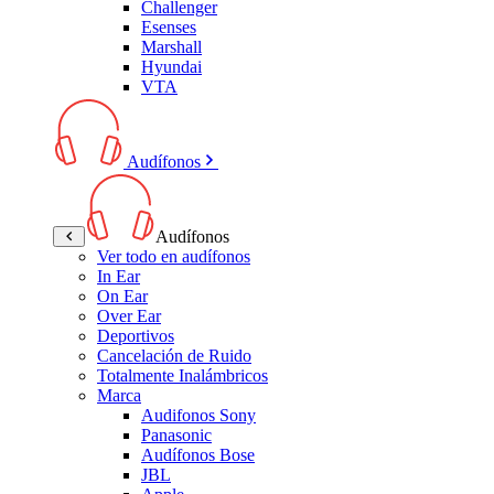
Challenger
Esenses
Marshall
Hyundai
VTA
Audífonos
Audífonos
Ver todo en audífonos
In Ear
On Ear
Over Ear
Deportivos
Cancelación de Ruido
Totalmente Inalámbricos
Marca
Audifonos Sony
Panasonic
Audífonos Bose
JBL