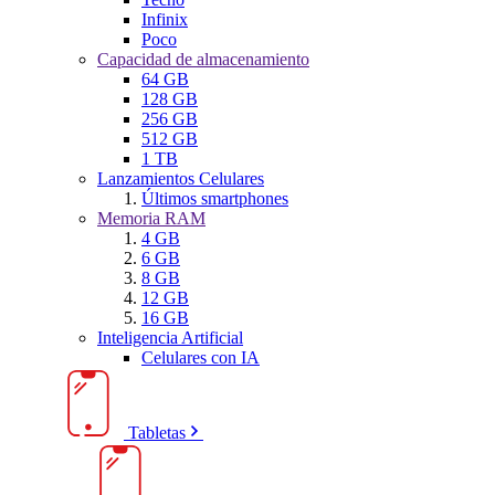
Infinix
Poco
Capacidad de almacenamiento
64 GB
128 GB
256 GB
512 GB
1 TB
Lanzamientos Celulares
Últimos smartphones
Memoria RAM
4 GB
6 GB
8 GB
12 GB
16 GB
Inteligencia Artificial
Celulares con IA
Tabletas