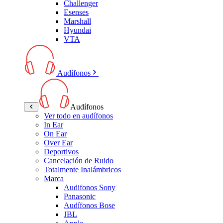
Challenger
Esenses
Marshall
Hyundai
VTA
Audífonos
Audífonos
Ver todo en audífonos
In Ear
On Ear
Over Ear
Deportivos
Cancelación de Ruido
Totalmente Inalámbricos
Marca
Audifonos Sony
Panasonic
Audífonos Bose
JBL