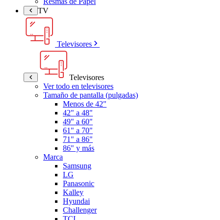
Resmas de Papel
TV
Televisores
Televisores
Ver todo en televisores
Tamaño de pantalla (pulgadas)
Menos de 42"
42" a 48"
49" a 60"
61" a 70"
71" a 86"
86" y más
Marca
Samsung
LG
Panasonic
Kalley
Hyundai
Challenger
TCL