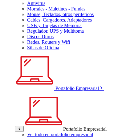
Antivirus
Morrales - Maletines - Fundas
Mouse, Teclados, otros perifericos
Cables, Cargadores, Adaptadores
USB y Tarjetas de Memoria
Regulador, UPS y Multitoma
Discos Duros
Redes, Routers y Wifi
Sillas de Oficina
Portafolio Empresarial
Portafolio Empresarial
Ver todo en portafolio empresarial