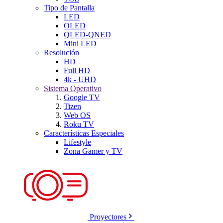
Tipo de Pantalla
LED
OLED
QLED-QNED
Mini LED
Resolución
HD
Full HD
4k - UHD
Sistema Operativo
Google TV
Tizen
Web OS
Roku TV
Características Especiales
Lifestyle
Zona Gamer y TV
Proyectores