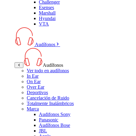
Challenger
Esenses
Marshall
Hyundai
VTA
Audífonos
Audífonos
Ver todo en audífonos
In Ear
On Ear
Over Ear
Deportivos
Cancelación de Ruido
Totalmente Inalámbricos
Marca
Audifonos Sony
Panasonic
Audífonos Bose
JBL