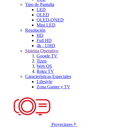
Tipo de Pantalla
LED
OLED
QLED-QNED
Mini LED
Resolución
HD
Full HD
4k - UHD
Sistema Operativo
Google TV
Tizen
Web OS
Roku TV
Características Especiales
Lifestyle
Zona Gamer y TV
Proyectores