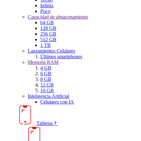
Infinix
Poco
Capacidad de almacenamiento
64 GB
128 GB
256 GB
512 GB
1 TB
Lanzamientos Celulares
Últimos smartphones
Memoria RAM
4 GB
6 GB
8 GB
12 GB
16 GB
Inteligencia Artificial
Celulares con IA
Tabletas