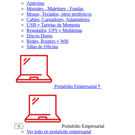
Antivirus
Morrales - Maletines - Fundas
Mouse, Teclados, otros perifericos
Cables, Cargadores, Adaptadores
USB y Tarjetas de Memoria
Regulador, UPS y Multitoma
Discos Duros
Redes, Routers y Wifi
Sillas de Oficina
Portafolio Empresarial
Portafolio Empresarial
Ver todo en portafolio empresarial