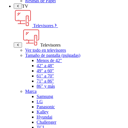
Resmas de Papel
TV
Televisores
Televisores
Ver todo en televisores
Tamaño de pantalla (pulgadas)
Menos de 42"
42" a 48"
49" a 60"
61" a 70"
71" a 86"
86" y más
Marca
Samsung
LG
Panasonic
Kalley
Hyundai
Challenger
TCL