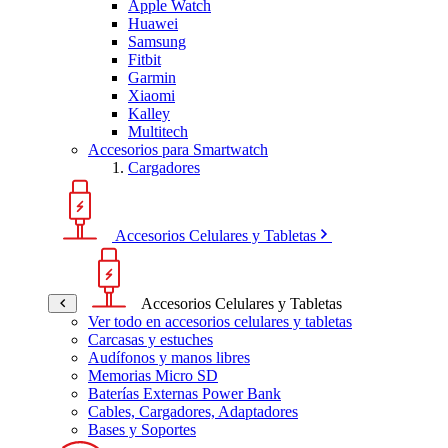
Apple Watch
Huawei
Samsung
Fitbit
Garmin
Xiaomi
Kalley
Multitech
Accesorios para Smartwatch
Cargadores
Accesorios Celulares y Tabletas
Accesorios Celulares y Tabletas
Ver todo en accesorios celulares y tabletas
Carcasas y estuches
Audífonos y manos libres
Memorias Micro SD
Baterías Externas Power Bank
Cables, Cargadores, Adaptadores
Bases y Soportes