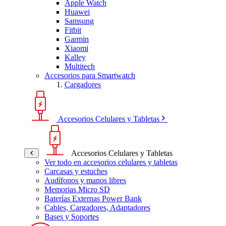
Apple Watch
Huawei
Samsung
Fitbit
Garmin
Xiaomi
Kalley
Multitech
Accesorios para Smartwatch
Cargadores
Accesorios Celulares y Tabletas
Accesorios Celulares y Tabletas
Ver todo en accesorios celulares y tabletas
Carcasas y estuches
Audífonos y manos libres
Memorias Micro SD
Baterías Externas Power Bank
Cables, Cargadores, Adaptadores
Bases y Soportes