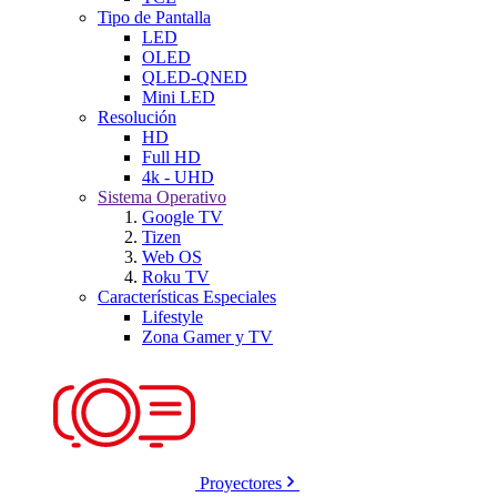
Tipo de Pantalla
LED
OLED
QLED-QNED
Mini LED
Resolución
HD
Full HD
4k - UHD
Sistema Operativo
Google TV
Tizen
Web OS
Roku TV
Características Especiales
Lifestyle
Zona Gamer y TV
Proyectores