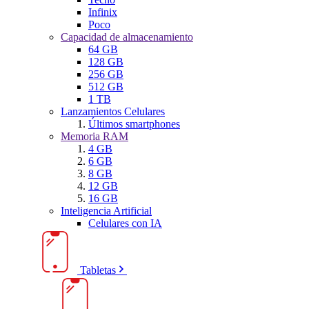
Infinix
Poco
Capacidad de almacenamiento
64 GB
128 GB
256 GB
512 GB
1 TB
Lanzamientos Celulares
Últimos smartphones
Memoria RAM
4 GB
6 GB
8 GB
12 GB
16 GB
Inteligencia Artificial
Celulares con IA
Tabletas