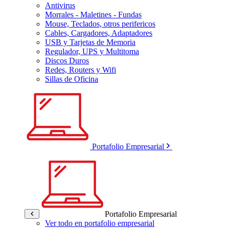
Antivirus
Morrales - Maletines - Fundas
Mouse, Teclados, otros perifericos
Cables, Cargadores, Adaptadores
USB y Tarjetas de Memoria
Regulador, UPS y Multitoma
Discos Duros
Redes, Routers y Wifi
Sillas de Oficina
Portafolio Empresarial
Portafolio Empresarial
Ver todo en portafolio empresarial