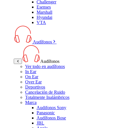
Challenger
Esenses
Marshall
Hyundai
VTA
Audífonos
Audífonos
Ver todo en audífonos
In Ear
On Ear
Over Ear
Deportivos
Cancelación de Ruido
Totalmente Inalámbricos
Marca
Audifonos Sony
Panasonic
Audífonos Bose
JBL