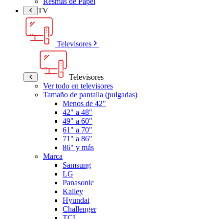
Resmas de Papel
TV
Televisores
Televisores
Ver todo en televisores
Tamaño de pantalla (pulgadas)
Menos de 42"
42" a 48"
49" a 60"
61" a 70"
71" a 86"
86" y más
Marca
Samsung
LG
Panasonic
Kalley
Hyundai
Challenger
TCL