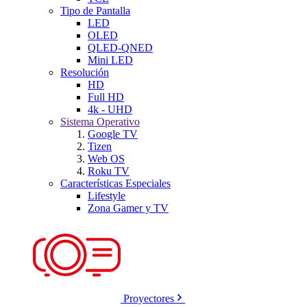
Tipo de Pantalla
LED
OLED
QLED-QNED
Mini LED
Resolución
HD
Full HD
4k - UHD
Sistema Operativo
Google TV
Tizen
Web OS
Roku TV
Características Especiales
Lifestyle
Zona Gamer y TV
Proyectores