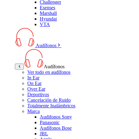
Challenger
Esenses
Marshall
Hyundai
VTA
Audífonos
Audífonos
Ver todo en audífonos
In Ear
On Ear
Over Ear
Deportivos
Cancelación de Ruido
Totalmente Inalámbricos
Marca
Audifonos Sony
Panasonic
Audífonos Bose
JBL