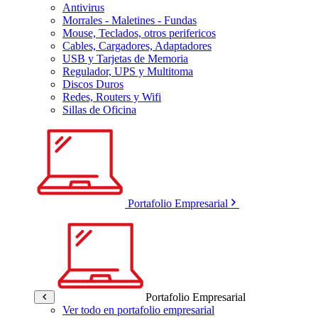
Antivirus
Morrales - Maletines - Fundas
Mouse, Teclados, otros perifericos
Cables, Cargadores, Adaptadores
USB y Tarjetas de Memoria
Regulador, UPS y Multitoma
Discos Duros
Redes, Routers y Wifi
Sillas de Oficina
Portafolio Empresarial
Portafolio Empresarial
Ver todo en portafolio empresarial