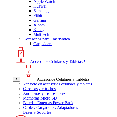
Apple Watch
Huawei
Samsung
Fitbit
Garmin
Xiaomi
Kalley
Multitech
Accesorios para Smartwatch
Cargadores
Accesorios Celulares y Tabletas
Accesorios Celulares y Tabletas
Ver todo en accesorios celulares y tabletas
Carcasas y estuches
Audífonos y manos libres
Memorias Micro SD
Baterías Externas Power Bank
Cables, Cargadores, Adaptadores
Bases y Soportes