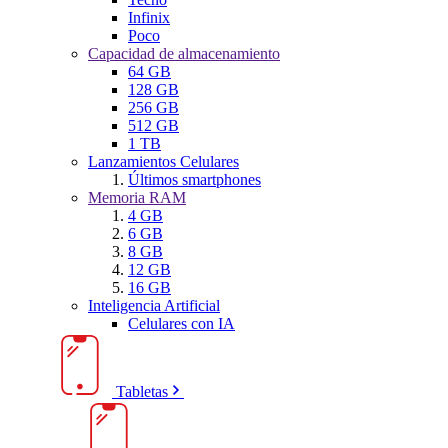
Infinix
Poco
Capacidad de almacenamiento
64 GB
128 GB
256 GB
512 GB
1 TB
Lanzamientos Celulares
Últimos smartphones
Memoria RAM
4 GB
6 GB
8 GB
12 GB
16 GB
Inteligencia Artificial
Celulares con IA
Tabletas