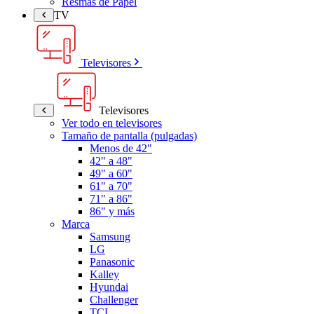
Resmas de Papel
TV
Televisores
Televisores
Ver todo en televisores
Tamaño de pantalla (pulgadas)
Menos de 42"
42" a 48"
49" a 60"
61" a 70"
71" a 86"
86" y más
Marca
Samsung
LG
Panasonic
Kalley
Hyundai
Challenger
TCL