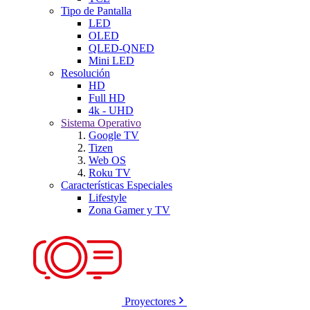
Tipo de Pantalla
LED
OLED
QLED-QNED
Mini LED
Resolución
HD
Full HD
4k - UHD
Sistema Operativo
Google TV
Tizen
Web OS
Roku TV
Características Especiales
Lifestyle
Zona Gamer y TV
Proyectores