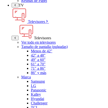
Resmas de Papel
TV
Televisores
Televisores
Ver todo en televisores
Tamaño de pantalla (pulgadas)
Menos de 42"
42" a 48"
49" a 60"
61" a 70"
71" a 86"
86" y más
Marca
Samsung
LG
Panasonic
Kalley
Hyundai
Challenger
TCL