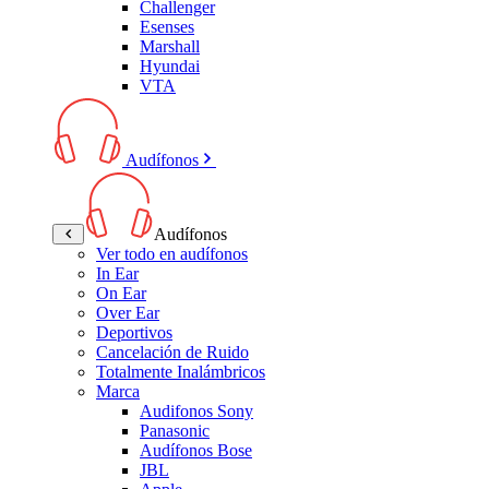
Challenger
Esenses
Marshall
Hyundai
VTA
Audífonos
Audífonos
Ver todo en audífonos
In Ear
On Ear
Over Ear
Deportivos
Cancelación de Ruido
Totalmente Inalámbricos
Marca
Audifonos Sony
Panasonic
Audífonos Bose
JBL