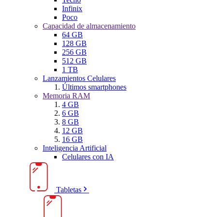
Infinix
Poco
Capacidad de almacenamiento
64 GB
128 GB
256 GB
512 GB
1 TB
Lanzamientos Celulares
Últimos smartphones
Memoria RAM
4 GB
6 GB
8 GB
12 GB
16 GB
Inteligencia Artificial
Celulares con IA
Tabletas