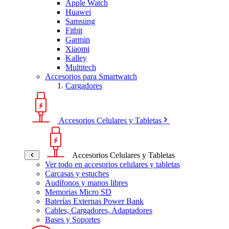
Apple Watch
Huawei
Samsung
Fitbit
Garmin
Xiaomi
Kalley
Multitech
Accesorios para Smartwatch
Cargadores
Accesorios Celulares y Tabletas
Accesorios Celulares y Tabletas
Ver todo en accesorios celulares y tabletas
Carcasas y estuches
Audífonos y manos libres
Memorias Micro SD
Baterías Externas Power Bank
Cables, Cargadores, Adaptadores
Bases y Soportes