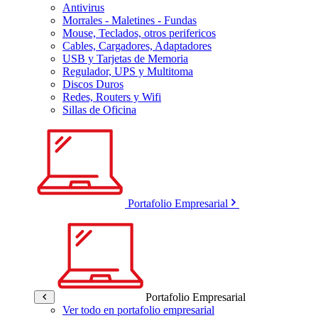
Antivirus
Morrales - Maletines - Fundas
Mouse, Teclados, otros perifericos
Cables, Cargadores, Adaptadores
USB y Tarjetas de Memoria
Regulador, UPS y Multitoma
Discos Duros
Redes, Routers y Wifi
Sillas de Oficina
Portafolio Empresarial
Portafolio Empresarial
Ver todo en portafolio empresarial