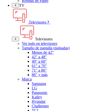
Resmas de Papel
TV
Televisores
Televisores
Ver todo en televisores
Tamaño de pantalla (pulgadas)
Menos de 42"
42" a 48"
49" a 60"
61" a 70"
71" a 86"
86" y más
Marca
Samsung
LG
Panasonic
Kalley
Hyundai
Challenger
TCL