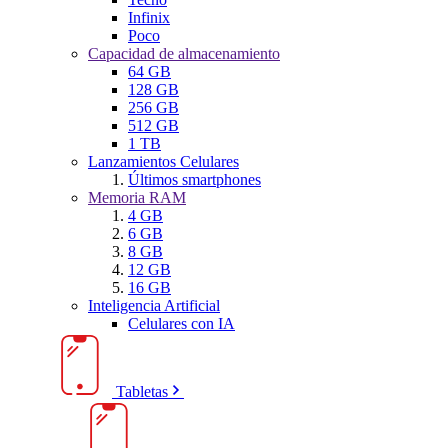
Infinix
Poco
Capacidad de almacenamiento
64 GB
128 GB
256 GB
512 GB
1 TB
Lanzamientos Celulares
Últimos smartphones
Memoria RAM
4 GB
6 GB
8 GB
12 GB
16 GB
Inteligencia Artificial
Celulares con IA
Tabletas