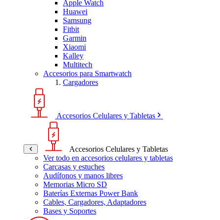
Apple Watch
Huawei
Samsung
Fitbit
Garmin
Xiaomi
Kalley
Multitech
Accesorios para Smartwatch
Cargadores
Accesorios Celulares y Tabletas
Accesorios Celulares y Tabletas
Ver todo en accesorios celulares y tabletas
Carcasas y estuches
Audífonos y manos libres
Memorias Micro SD
Baterías Externas Power Bank
Cables, Cargadores, Adaptadores
Bases y Soportes