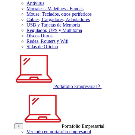
Antivirus
Morrales - Maletines - Fundas
Mouse, Teclados, otros perifericos
Cables, Cargadores, Adaptadores
USB y Tarjetas de Memoria
Regulador, UPS y Multitoma
Discos Duros
Redes, Routers y Wifi
Sillas de Oficina
Portafolio Empresarial
Portafolio Empresarial
Ver todo en portafolio empresarial