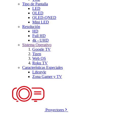
Tipo de Pantalla
LED
OLED
QLED-QNED
Mini LED
Resolución
HD
Full HD
4k - UHD
Sistema Operativo
Google TV
Tizen
Web OS
Roku TV
Características Especiales
Lifestyle
Zona Gamer y TV
Proyectores