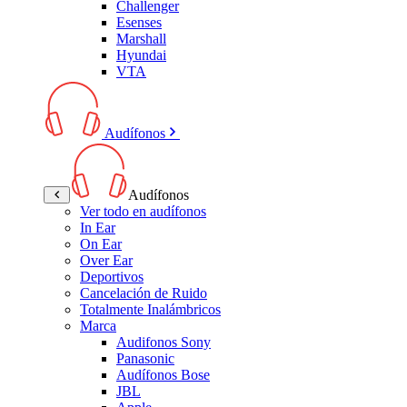
Challenger
Esenses
Marshall
Hyundai
VTA
Audífonos
Audífonos
Ver todo en audífonos
In Ear
On Ear
Over Ear
Deportivos
Cancelación de Ruido
Totalmente Inalámbricos
Marca
Audifonos Sony
Panasonic
Audífonos Bose
JBL