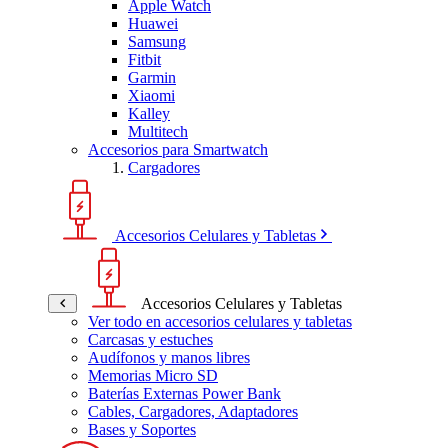
Apple Watch
Huawei
Samsung
Fitbit
Garmin
Xiaomi
Kalley
Multitech
Accesorios para Smartwatch
Cargadores
Accesorios Celulares y Tabletas
Accesorios Celulares y Tabletas
Ver todo en accesorios celulares y tabletas
Carcasas y estuches
Audífonos y manos libres
Memorias Micro SD
Baterías Externas Power Bank
Cables, Cargadores, Adaptadores
Bases y Soportes