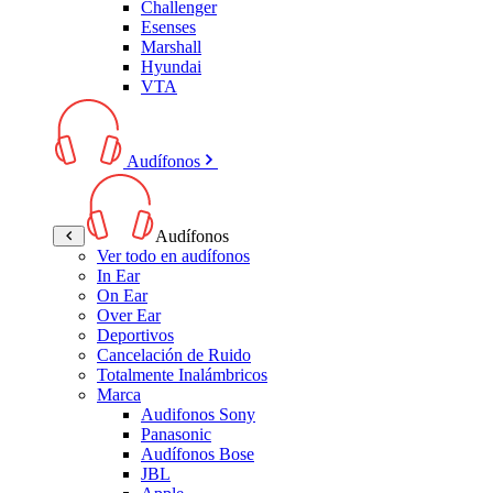
Challenger
Esenses
Marshall
Hyundai
VTA
Audífonos
Audífonos
Ver todo en audífonos
In Ear
On Ear
Over Ear
Deportivos
Cancelación de Ruido
Totalmente Inalámbricos
Marca
Audifonos Sony
Panasonic
Audífonos Bose
JBL