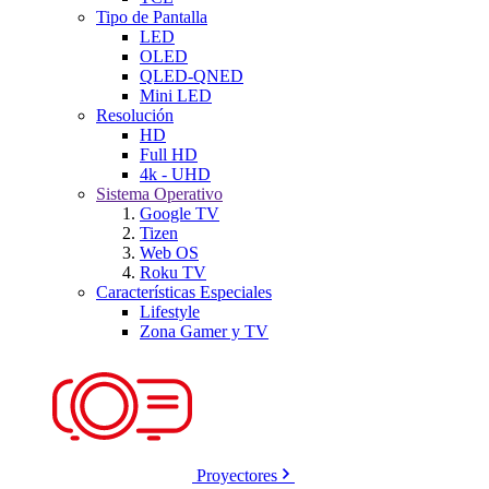
Tipo de Pantalla
LED
OLED
QLED-QNED
Mini LED
Resolución
HD
Full HD
4k - UHD
Sistema Operativo
Google TV
Tizen
Web OS
Roku TV
Características Especiales
Lifestyle
Zona Gamer y TV
Proyectores