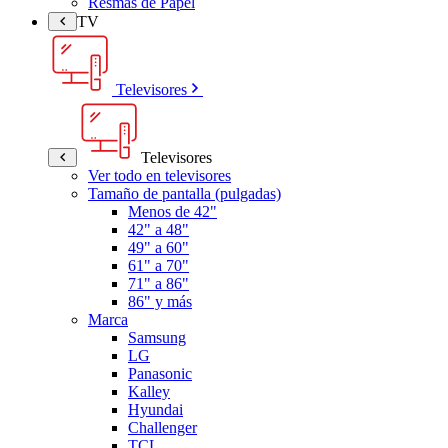
Resmas de Papel
TV
Televisores
Televisores
Ver todo en televisores
Tamaño de pantalla (pulgadas)
Menos de 42"
42" a 48"
49" a 60"
61" a 70"
71" a 86"
86" y más
Marca
Samsung
LG
Panasonic
Kalley
Hyundai
Challenger
TCL