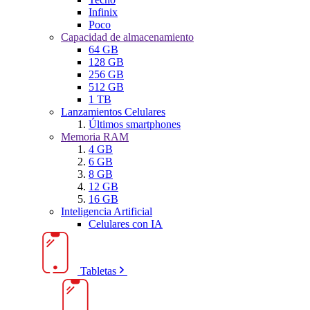
Infinix
Poco
Capacidad de almacenamiento
64 GB
128 GB
256 GB
512 GB
1 TB
Lanzamientos Celulares
Últimos smartphones
Memoria RAM
4 GB
6 GB
8 GB
12 GB
16 GB
Inteligencia Artificial
Celulares con IA
Tabletas