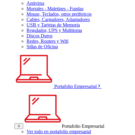
Antivirus
Morrales - Maletines - Fundas
Mouse, Teclados, otros perifericos
Cables, Cargadores, Adaptadores
USB y Tarjetas de Memoria
Regulador, UPS y Multitoma
Discos Duros
Redes, Routers y Wifi
Sillas de Oficina
Portafolio Empresarial
Portafolio Empresarial
Ver todo en portafolio empresarial