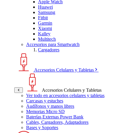
Apple Watch
Huawei
Samsung
Fitbit
Garmin
Xiaomi
Kalley
Multitech
Accesorios para Smartwatch
Cargadores
Accesorios Celulares y Tabletas
Accesorios Celulares y Tabletas
Ver todo en accesorios celulares y tabletas
Carcasas y estuches
Audífonos y manos libres
Memorias Micro SD
Baterías Externas Power Bank
Cables, Cargadores, Adaptadores
Bases y Soportes