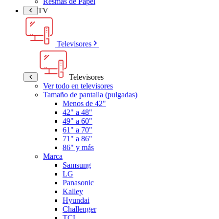
Resmas de Papel
TV
Televisores
Televisores
Ver todo en televisores
Tamaño de pantalla (pulgadas)
Menos de 42"
42" a 48"
49" a 60"
61" a 70"
71" a 86"
86" y más
Marca
Samsung
LG
Panasonic
Kalley
Hyundai
Challenger
TCL