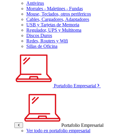
Antivirus
Morrales - Maletines - Fundas
Mouse, Teclados, otros perifericos
Cables, Cargadores, Adaptadores
USB y Tarjetas de Memoria
Regulador, UPS y Multitoma
Discos Duros
Redes, Routers y Wifi
Sillas de Oficina
Portafolio Empresarial
Portafolio Empresarial
Ver todo en portafolio empresarial