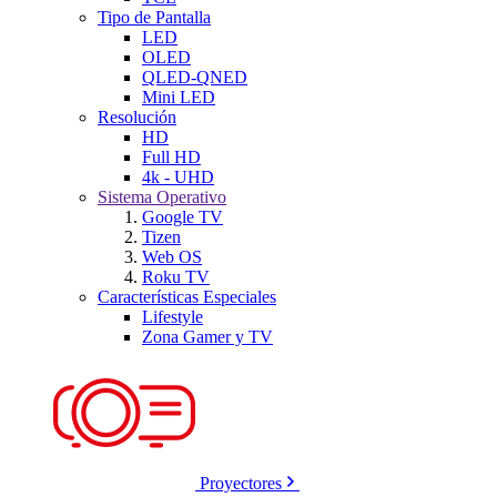
Tipo de Pantalla
LED
OLED
QLED-QNED
Mini LED
Resolución
HD
Full HD
4k - UHD
Sistema Operativo
Google TV
Tizen
Web OS
Roku TV
Características Especiales
Lifestyle
Zona Gamer y TV
Proyectores