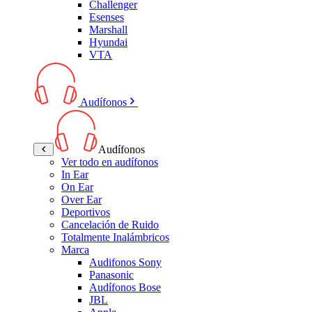
Challenger
Esenses
Marshall
Hyundai
VTA
Audífonos
Audífonos
Ver todo en audífonos
In Ear
On Ear
Over Ear
Deportivos
Cancelación de Ruido
Totalmente Inalámbricos
Marca
Audifonos Sony
Panasonic
Audífonos Bose
JBL