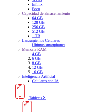
Infinix
Poco
Capacidad de almacenamiento
64 GB
128 GB
256 GB
512 GB
1 TB
Lanzamientos Celulares
Últimos smartphones
Memoria RAM
4 GB
6 GB
8 GB
12 GB
16 GB
Inteligencia Artificial
Celulares con IA
Tabletas