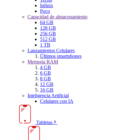
Infinix
Poco
Capacidad de almacenamiento
64 GB
128 GB
256 GB
512 GB
1 TB
Lanzamientos Celulares
Últimos smartphones
Memoria RAM
4 GB
6 GB
8 GB
12 GB
16 GB
Inteligencia Artificial
Celulares con IA
Tabletas