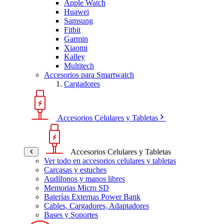
Apple Watch
Huawei
Samsung
Fitbit
Garmin
Xiaomi
Kalley
Multitech
Accesorios para Smartwatch
Cargadores
Accesorios Celulares y Tabletas
Accesorios Celulares y Tabletas
Ver todo en accesorios celulares y tabletas
Carcasas y estuches
Audífonos y manos libres
Memorias Micro SD
Baterías Externas Power Bank
Cables, Cargadores, Adaptadores
Bases y Soportes