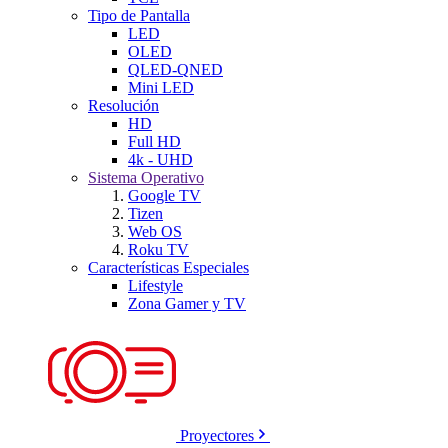
Tipo de Pantalla
LED
OLED
QLED-QNED
Mini LED
Resolución
HD
Full HD
4k - UHD
Sistema Operativo
Google TV
Tizen
Web OS
Roku TV
Características Especiales
Lifestyle
Zona Gamer y TV
Proyectores