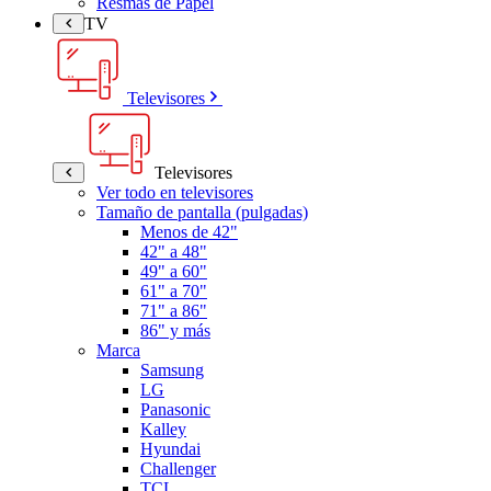
Resmas de Papel
TV
Televisores
Televisores
Ver todo en televisores
Tamaño de pantalla (pulgadas)
Menos de 42"
42" a 48"
49" a 60"
61" a 70"
71" a 86"
86" y más
Marca
Samsung
LG
Panasonic
Kalley
Hyundai
Challenger
TCL