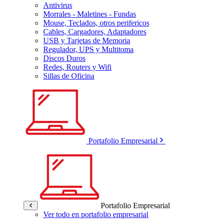
Antivirus
Morrales - Maletines - Fundas
Mouse, Teclados, otros perifericos
Cables, Cargadores, Adaptadores
USB y Tarjetas de Memoria
Regulador, UPS y Multitoma
Discos Duros
Redes, Routers y Wifi
Sillas de Oficina
Portafolio Empresarial
Portafolio Empresarial
Ver todo en portafolio empresarial