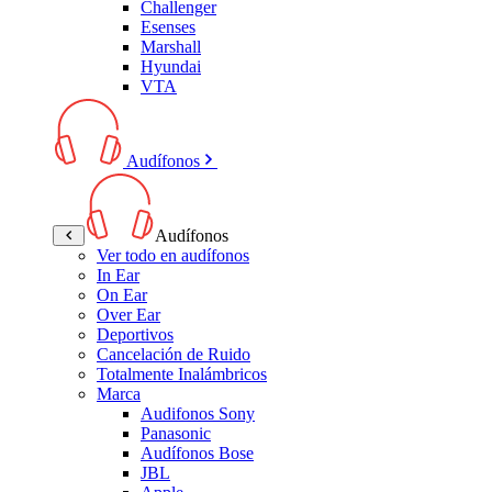
Challenger
Esenses
Marshall
Hyundai
VTA
Audífonos
Audífonos
Ver todo en audífonos
In Ear
On Ear
Over Ear
Deportivos
Cancelación de Ruido
Totalmente Inalámbricos
Marca
Audifonos Sony
Panasonic
Audífonos Bose
JBL