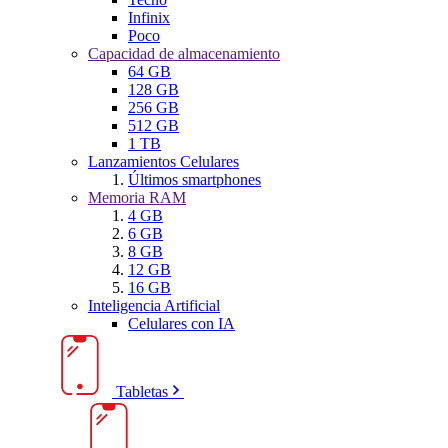
Infinix
Poco
Capacidad de almacenamiento
64 GB
128 GB
256 GB
512 GB
1 TB
Lanzamientos Celulares
Últimos smartphones
Memoria RAM
4 GB
6 GB
8 GB
12 GB
16 GB
Inteligencia Artificial
Celulares con IA
Tabletas