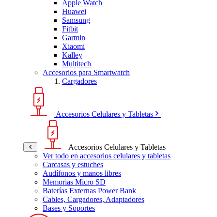
Apple Watch
Huawei
Samsung
Fitbit
Garmin
Xiaomi
Kalley
Multitech
Accesorios para Smartwatch
Cargadores
Accesorios Celulares y Tabletas
Accesorios Celulares y Tabletas
Ver todo en accesorios celulares y tabletas
Carcasas y estuches
Audífonos y manos libres
Memorias Micro SD
Baterías Externas Power Bank
Cables, Cargadores, Adaptadores
Bases y Soportes