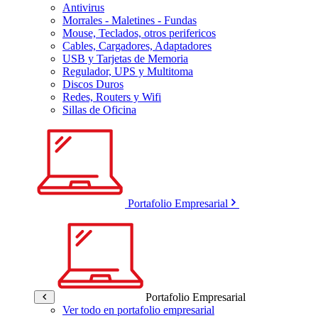
Antivirus
Morrales - Maletines - Fundas
Mouse, Teclados, otros perifericos
Cables, Cargadores, Adaptadores
USB y Tarjetas de Memoria
Regulador, UPS y Multitoma
Discos Duros
Redes, Routers y Wifi
Sillas de Oficina
Portafolio Empresarial
Portafolio Empresarial
Ver todo en portafolio empresarial