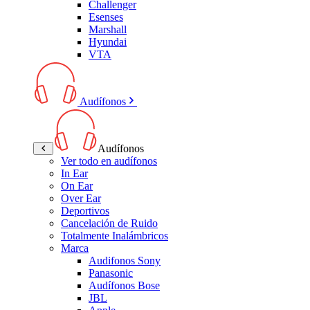
Challenger
Esenses
Marshall
Hyundai
VTA
Audífonos
Audífonos
Ver todo en audífonos
In Ear
On Ear
Over Ear
Deportivos
Cancelación de Ruido
Totalmente Inalámbricos
Marca
Audifonos Sony
Panasonic
Audífonos Bose
JBL