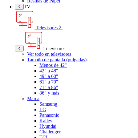
Resmas de Papel
TV
Televisores
Televisores
Ver todo en televisores
Tamaño de pantalla (pulgadas)
Menos de 42"
42" a 48"
49" a 60"
61" a 70"
71" a 86"
86" y más
Marca
Samsung
LG
Panasonic
Kalley
Hyundai
Challenger
TCL