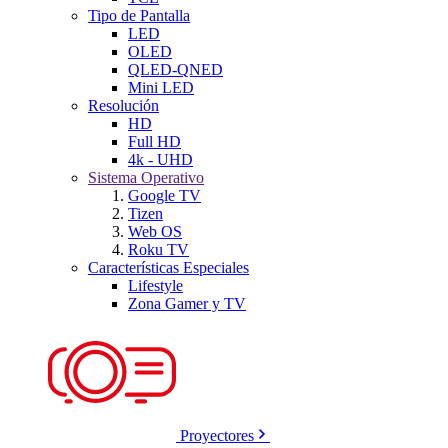
Tipo de Pantalla
LED
OLED
QLED-QNED
Mini LED
Resolución
HD
Full HD
4k - UHD
Sistema Operativo
Google TV
Tizen
Web OS
Roku TV
Características Especiales
Lifestyle
Zona Gamer y TV
Proyectores