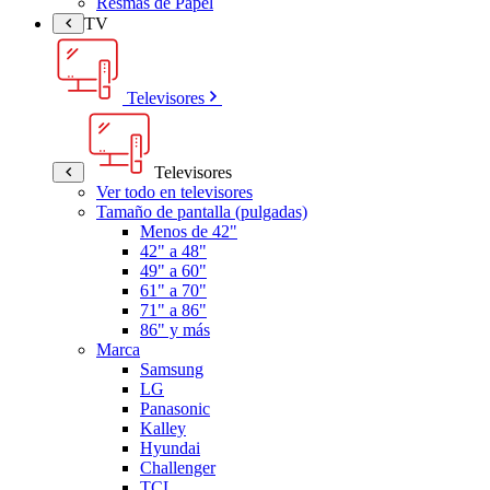
Resmas de Papel
TV
Televisores
Televisores
Ver todo en televisores
Tamaño de pantalla (pulgadas)
Menos de 42"
42" a 48"
49" a 60"
61" a 70"
71" a 86"
86" y más
Marca
Samsung
LG
Panasonic
Kalley
Hyundai
Challenger
TCL