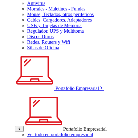
Antivirus
Morrales - Maletines - Fundas
Mouse, Teclados, otros perifericos
Cables, Cargadores, Adaptadores
USB y Tarjetas de Memoria
Regulador, UPS y Multitoma
Discos Duros
Redes, Routers y Wifi
Sillas de Oficina
Portafolio Empresarial
Portafolio Empresarial
Ver todo en portafolio empresarial