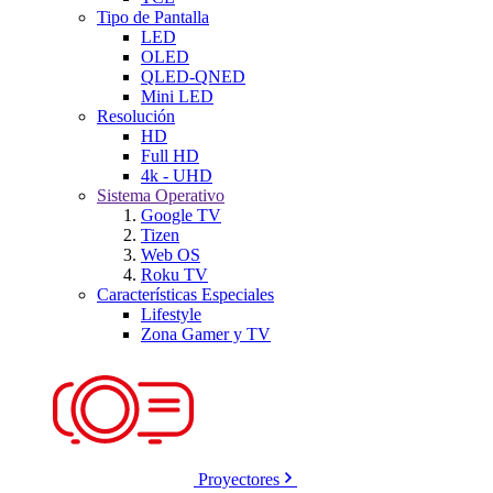
Tipo de Pantalla
LED
OLED
QLED-QNED
Mini LED
Resolución
HD
Full HD
4k - UHD
Sistema Operativo
Google TV
Tizen
Web OS
Roku TV
Características Especiales
Lifestyle
Zona Gamer y TV
Proyectores