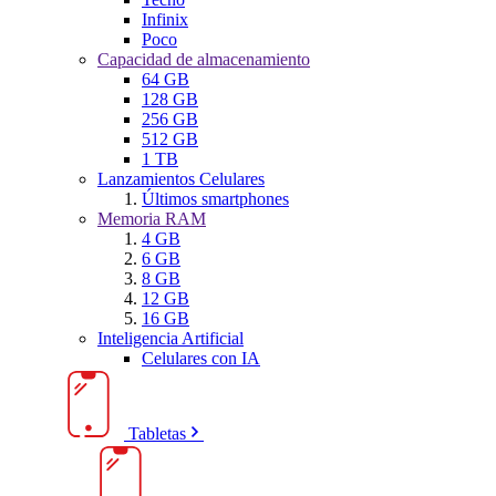
Infinix
Poco
Capacidad de almacenamiento
64 GB
128 GB
256 GB
512 GB
1 TB
Lanzamientos Celulares
Últimos smartphones
Memoria RAM
4 GB
6 GB
8 GB
12 GB
16 GB
Inteligencia Artificial
Celulares con IA
Tabletas