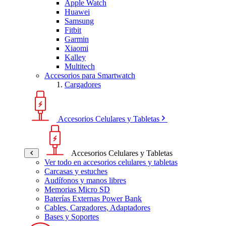
Apple Watch
Huawei
Samsung
Fitbit
Garmin
Xiaomi
Kalley
Multitech
Accesorios para Smartwatch
Cargadores
Accesorios Celulares y Tabletas
Accesorios Celulares y Tabletas
Ver todo en accesorios celulares y tabletas
Carcasas y estuches
Audífonos y manos libres
Memorias Micro SD
Baterías Externas Power Bank
Cables, Cargadores, Adaptadores
Bases y Soportes