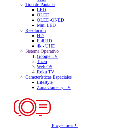
Tipo de Pantalla
LED
OLED
QLED-QNED
Mini LED
Resolución
HD
Full HD
4k - UHD
Sistema Operativo
Google TV
Tizen
Web OS
Roku TV
Características Especiales
Lifestyle
Zona Gamer y TV
Proyectores