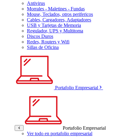
Antivirus
Morrales - Maletines - Fundas
Mouse, Teclados, otros perifericos
Cables, Cargadores, Adaptadores
USB y Tarjetas de Memoria
Regulador, UPS y Multitoma
Discos Duros
Redes, Routers y Wifi
Sillas de Oficina
Portafolio Empresarial
Portafolio Empresarial
Ver todo en portafolio empresarial