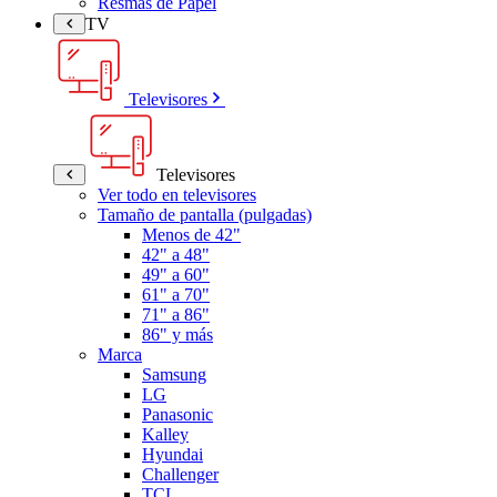
Resmas de Papel
TV
Televisores
Televisores
Ver todo en televisores
Tamaño de pantalla (pulgadas)
Menos de 42"
42" a 48"
49" a 60"
61" a 70"
71" a 86"
86" y más
Marca
Samsung
LG
Panasonic
Kalley
Hyundai
Challenger
TCL