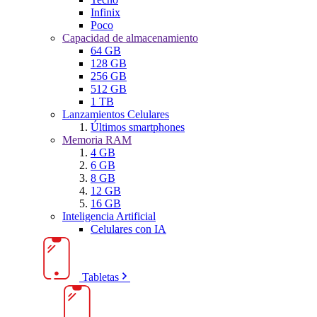
Infinix
Poco
Capacidad de almacenamiento
64 GB
128 GB
256 GB
512 GB
1 TB
Lanzamientos Celulares
Últimos smartphones
Memoria RAM
4 GB
6 GB
8 GB
12 GB
16 GB
Inteligencia Artificial
Celulares con IA
Tabletas