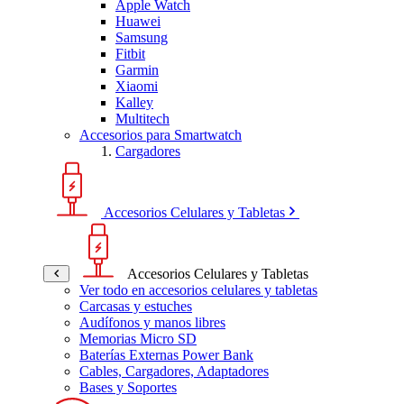
Apple Watch
Huawei
Samsung
Fitbit
Garmin
Xiaomi
Kalley
Multitech
Accesorios para Smartwatch
Cargadores
Accesorios Celulares y Tabletas
Accesorios Celulares y Tabletas
Ver todo en accesorios celulares y tabletas
Carcasas y estuches
Audífonos y manos libres
Memorias Micro SD
Baterías Externas Power Bank
Cables, Cargadores, Adaptadores
Bases y Soportes