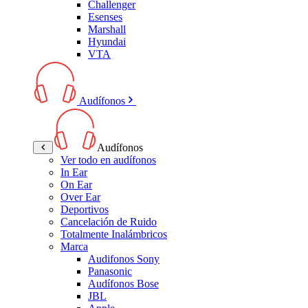
Challenger
Esenses
Marshall
Hyundai
VTA
Audífonos
Audífonos
Ver todo en audífonos
In Ear
On Ear
Over Ear
Deportivos
Cancelación de Ruido
Totalmente Inalámbricos
Marca
Audifonos Sony
Panasonic
Audífonos Bose
JBL