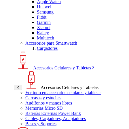
Apple Watch
Huawei
Samsung
Fitbit
Garmin
Xiaomi
Kalley
Multitech
Accesorios para Smartwatch
Cargadores
Accesorios Celulares y Tabletas
Accesorios Celulares y Tabletas
Ver todo en accesorios celulares y tabletas
Carcasas y estuches
Audífonos y manos libres
Memorias Micro SD
Baterías Externas Power Bank
Cables, Cargadores, Adaptadores
Bases y Soportes