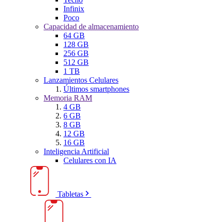
Infinix
Poco
Capacidad de almacenamiento
64 GB
128 GB
256 GB
512 GB
1 TB
Lanzamientos Celulares
Últimos smartphones
Memoria RAM
4 GB
6 GB
8 GB
12 GB
16 GB
Inteligencia Artificial
Celulares con IA
Tabletas