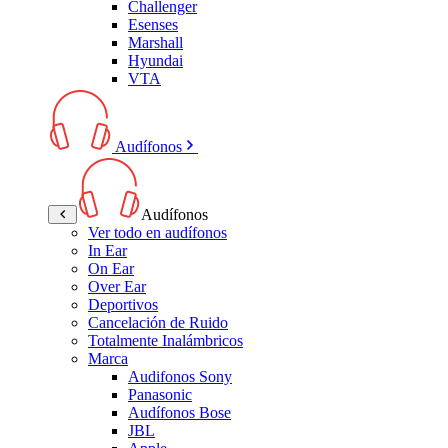
Challenger
Esenses
Marshall
Hyundai
VTA
Audífonos
Audífonos
Ver todo en audífonos
In Ear
On Ear
Over Ear
Deportivos
Cancelación de Ruido
Totalmente Inalámbricos
Marca
Audifonos Sony
Panasonic
Audífonos Bose
JBL