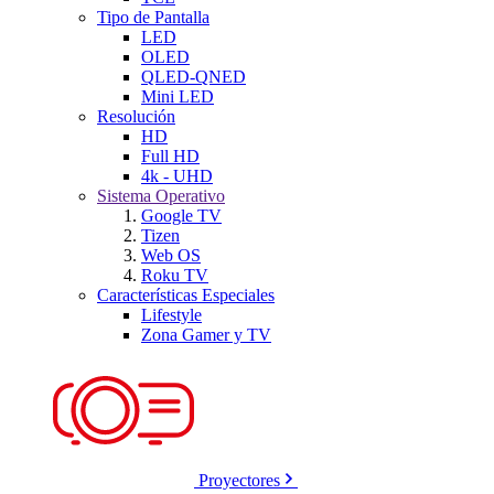
Tipo de Pantalla
LED
OLED
QLED-QNED
Mini LED
Resolución
HD
Full HD
4k - UHD
Sistema Operativo
Google TV
Tizen
Web OS
Roku TV
Características Especiales
Lifestyle
Zona Gamer y TV
Proyectores