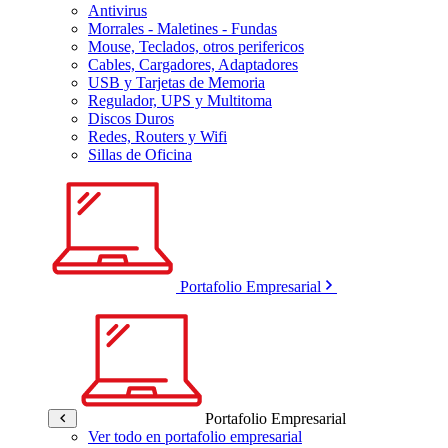
Antivirus
Morrales - Maletines - Fundas
Mouse, Teclados, otros perifericos
Cables, Cargadores, Adaptadores
USB y Tarjetas de Memoria
Regulador, UPS y Multitoma
Discos Duros
Redes, Routers y Wifi
Sillas de Oficina
Portafolio Empresarial
Portafolio Empresarial
Ver todo en portafolio empresarial