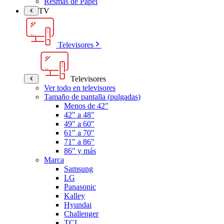
Resmas de Papel
TV
Televisores
Televisores
Ver todo en televisores
Tamaño de pantalla (pulgadas)
Menos de 42"
42" a 48"
49" a 60"
61" a 70"
71" a 86"
86" y más
Marca
Samsung
LG
Panasonic
Kalley
Hyundai
Challenger
TCL