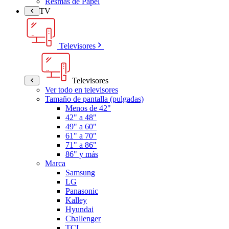
Resmas de Papel
TV
Televisores
Televisores
Ver todo en televisores
Tamaño de pantalla (pulgadas)
Menos de 42"
42" a 48"
49" a 60"
61" a 70"
71" a 86"
86" y más
Marca
Samsung
LG
Panasonic
Kalley
Hyundai
Challenger
TCL