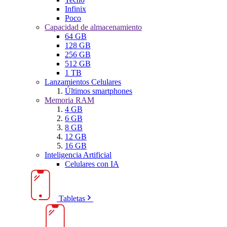
Infinix
Poco
Capacidad de almacenamiento
64 GB
128 GB
256 GB
512 GB
1 TB
Lanzamientos Celulares
Últimos smartphones
Memoria RAM
4 GB
6 GB
8 GB
12 GB
16 GB
Inteligencia Artificial
Celulares con IA
Tabletas