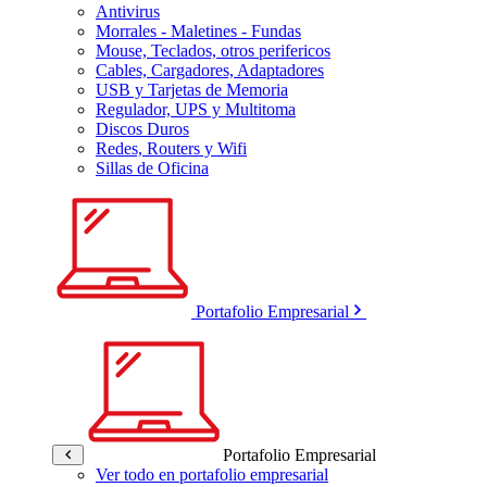
Antivirus
Morrales - Maletines - Fundas
Mouse, Teclados, otros perifericos
Cables, Cargadores, Adaptadores
USB y Tarjetas de Memoria
Regulador, UPS y Multitoma
Discos Duros
Redes, Routers y Wifi
Sillas de Oficina
Portafolio Empresarial
Portafolio Empresarial
Ver todo en portafolio empresarial