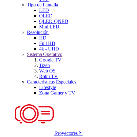
Tipo de Pantalla
LED
OLED
QLED-QNED
Mini LED
Resolución
HD
Full HD
4k - UHD
Sistema Operativo
Google TV
Tizen
Web OS
Roku TV
Características Especiales
Lifestyle
Zona Gamer y TV
Proyectores