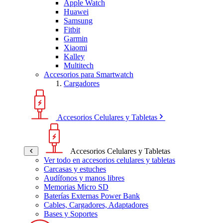
Apple Watch
Huawei
Samsung
Fitbit
Garmin
Xiaomi
Kalley
Multitech
Accesorios para Smartwatch
Cargadores
Accesorios Celulares y Tabletas
Accesorios Celulares y Tabletas
Ver todo en accesorios celulares y tabletas
Carcasas y estuches
Audífonos y manos libres
Memorias Micro SD
Baterías Externas Power Bank
Cables, Cargadores, Adaptadores
Bases y Soportes