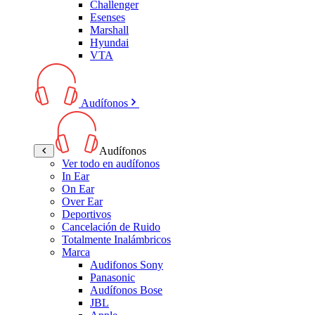
Challenger
Esenses
Marshall
Hyundai
VTA
Audífonos
Audífonos
Ver todo en audífonos
In Ear
On Ear
Over Ear
Deportivos
Cancelación de Ruido
Totalmente Inalámbricos
Marca
Audifonos Sony
Panasonic
Audífonos Bose
JBL