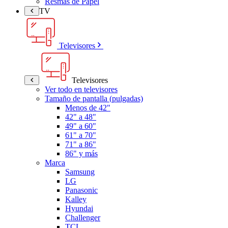
Resmas de Papel
TV
Televisores
Televisores
Ver todo en televisores
Tamaño de pantalla (pulgadas)
Menos de 42"
42" a 48"
49" a 60"
61" a 70"
71" a 86"
86" y más
Marca
Samsung
LG
Panasonic
Kalley
Hyundai
Challenger
TCL