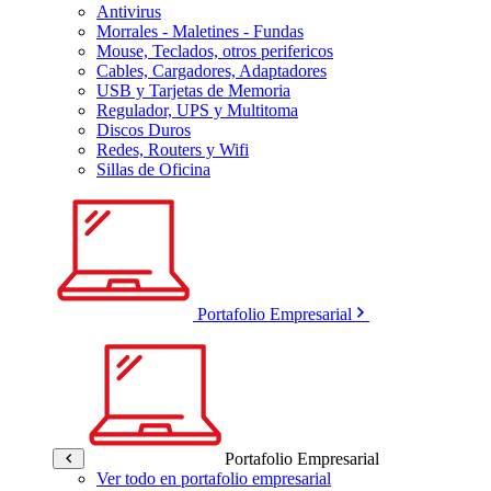
Antivirus
Morrales - Maletines - Fundas
Mouse, Teclados, otros perifericos
Cables, Cargadores, Adaptadores
USB y Tarjetas de Memoria
Regulador, UPS y Multitoma
Discos Duros
Redes, Routers y Wifi
Sillas de Oficina
Portafolio Empresarial
Portafolio Empresarial
Ver todo en portafolio empresarial