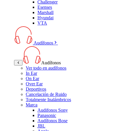
Challenger
Esenses
Marshall
Hyundai
VTA
Audífonos
Audífonos
Ver todo en audífonos
In Ear
On Ear
Over Ear
Deportivos
Cancelación de Ruido
Totalmente Inalámbricos
Marca
Audifonos Sony
Panasonic
Audífonos Bose
JBL