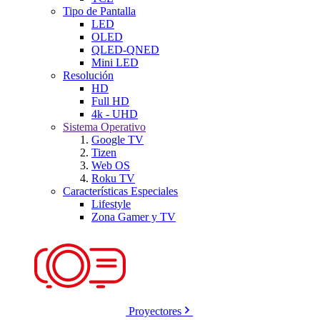
Tipo de Pantalla
LED
OLED
QLED-QNED
Mini LED
Resolución
HD
Full HD
4k - UHD
Sistema Operativo
Google TV
Tizen
Web OS
Roku TV
Características Especiales
Lifestyle
Zona Gamer y TV
Proyectores