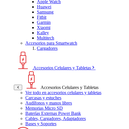
Apple Watch
Huawei
Samsung
Fitbit
Garmin
Xiaomi
Kalley
Multitech
Accesorios para Smartwatch
Cargadores
Accesorios Celulares y Tabletas
Accesorios Celulares y Tabletas
Ver todo en accesorios celulares y tabletas
Carcasas y estuches
Audífonos y manos libres
Memorias Micro SD
Baterías Externas Power Bank
Cables, Cargadores, Adaptadores
Bases y Soportes