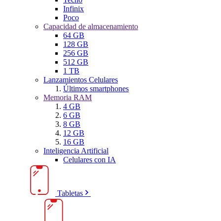
Infinix
Poco
Capacidad de almacenamiento
64 GB
128 GB
256 GB
512 GB
1 TB
Lanzamientos Celulares
Últimos smartphones
Memoria RAM
4 GB
6 GB
8 GB
12 GB
16 GB
Inteligencia Artificial
Celulares con IA
Tabletas