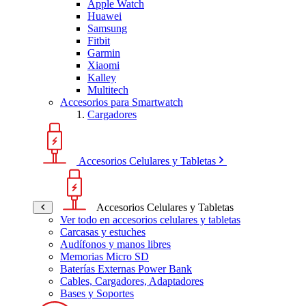
Apple Watch
Huawei
Samsung
Fitbit
Garmin
Xiaomi
Kalley
Multitech
Accesorios para Smartwatch
Cargadores
Accesorios Celulares y Tabletas
Accesorios Celulares y Tabletas
Ver todo en accesorios celulares y tabletas
Carcasas y estuches
Audífonos y manos libres
Memorias Micro SD
Baterías Externas Power Bank
Cables, Cargadores, Adaptadores
Bases y Soportes