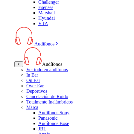
Challenger
Esenses
Marshall
Hyundai
VTA
Audífonos
Audífonos
Ver todo en audífonos
In Ear
On Ear
Over Ear
Deportivos
Cancelación de Ruido
Totalmente Inalámbricos
Marca
Audifonos Sony
Panasonic
Audífonos Bose
JBL