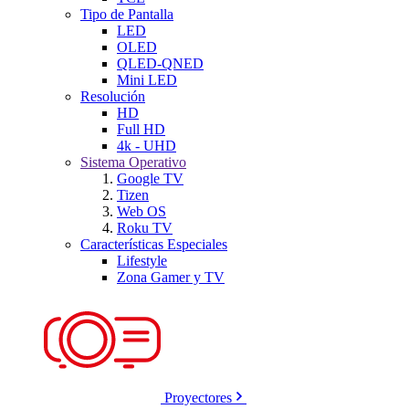
Tipo de Pantalla
LED
OLED
QLED-QNED
Mini LED
Resolución
HD
Full HD
4k - UHD
Sistema Operativo
Google TV
Tizen
Web OS
Roku TV
Características Especiales
Lifestyle
Zona Gamer y TV
Proyectores