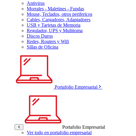
Antivirus
Morrales - Maletines - Fundas
Mouse, Teclados, otros perifericos
Cables, Cargadores, Adaptadores
USB y Tarjetas de Memoria
Regulador, UPS y Multitoma
Discos Duros
Redes, Routers y Wifi
Sillas de Oficina
Portafolio Empresarial
Portafolio Empresarial
Ver todo en portafolio empresarial