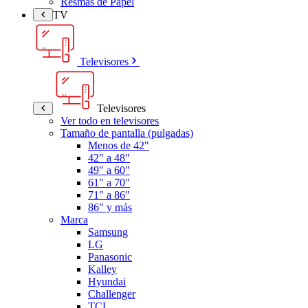
Resmas de Papel
TV
Televisores
Televisores
Ver todo en televisores
Tamaño de pantalla (pulgadas)
Menos de 42"
42" a 48"
49" a 60"
61" a 70"
71" a 86"
86" y más
Marca
Samsung
LG
Panasonic
Kalley
Hyundai
Challenger
TCL