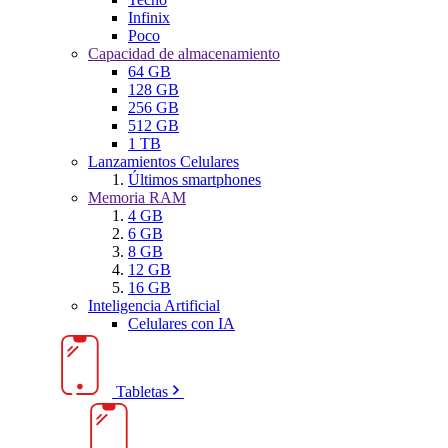
Infinix
Poco
Capacidad de almacenamiento
64 GB
128 GB
256 GB
512 GB
1 TB
Lanzamientos Celulares
Últimos smartphones
Memoria RAM
4 GB
6 GB
8 GB
12 GB
16 GB
Inteligencia Artificial
Celulares con IA
Tabletas