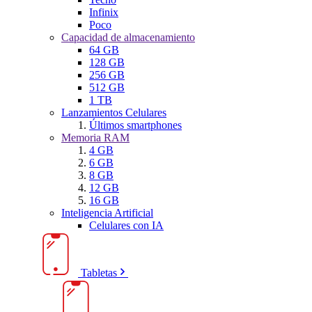
Infinix
Poco
Capacidad de almacenamiento
64 GB
128 GB
256 GB
512 GB
1 TB
Lanzamientos Celulares
Últimos smartphones
Memoria RAM
4 GB
6 GB
8 GB
12 GB
16 GB
Inteligencia Artificial
Celulares con IA
Tabletas