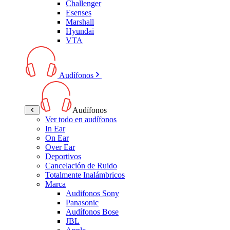
Challenger
Esenses
Marshall
Hyundai
VTA
Audífonos
Audífonos
Ver todo en audífonos
In Ear
On Ear
Over Ear
Deportivos
Cancelación de Ruido
Totalmente Inalámbricos
Marca
Audifonos Sony
Panasonic
Audífonos Bose
JBL