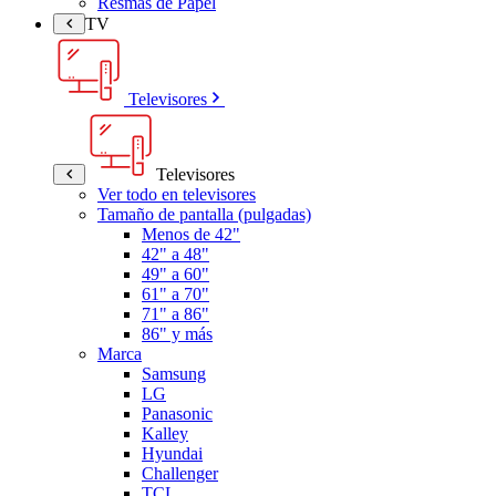
Resmas de Papel
TV
Televisores
Televisores
Ver todo en televisores
Tamaño de pantalla (pulgadas)
Menos de 42"
42" a 48"
49" a 60"
61" a 70"
71" a 86"
86" y más
Marca
Samsung
LG
Panasonic
Kalley
Hyundai
Challenger
TCL