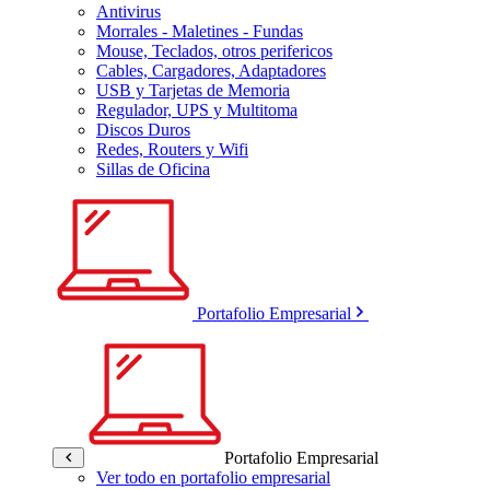
Antivirus
Morrales - Maletines - Fundas
Mouse, Teclados, otros perifericos
Cables, Cargadores, Adaptadores
USB y Tarjetas de Memoria
Regulador, UPS y Multitoma
Discos Duros
Redes, Routers y Wifi
Sillas de Oficina
Portafolio Empresarial
Portafolio Empresarial
Ver todo en portafolio empresarial