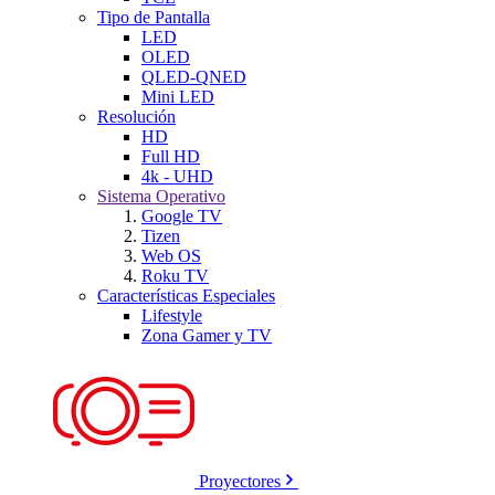
Tipo de Pantalla
LED
OLED
QLED-QNED
Mini LED
Resolución
HD
Full HD
4k - UHD
Sistema Operativo
Google TV
Tizen
Web OS
Roku TV
Características Especiales
Lifestyle
Zona Gamer y TV
Proyectores