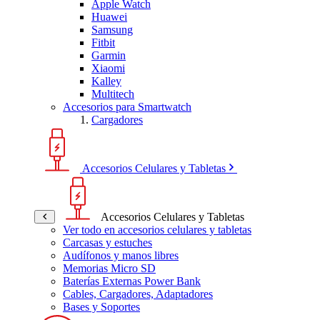
Apple Watch
Huawei
Samsung
Fitbit
Garmin
Xiaomi
Kalley
Multitech
Accesorios para Smartwatch
Cargadores
Accesorios Celulares y Tabletas
Accesorios Celulares y Tabletas
Ver todo en accesorios celulares y tabletas
Carcasas y estuches
Audífonos y manos libres
Memorias Micro SD
Baterías Externas Power Bank
Cables, Cargadores, Adaptadores
Bases y Soportes