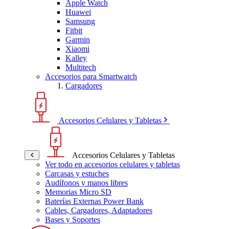
Apple Watch
Huawei
Samsung
Fitbit
Garmin
Xiaomi
Kalley
Multitech
Accesorios para Smartwatch
Cargadores
Accesorios Celulares y Tabletas
Accesorios Celulares y Tabletas
Ver todo en accesorios celulares y tabletas
Carcasas y estuches
Audífonos y manos libres
Memorias Micro SD
Baterías Externas Power Bank
Cables, Cargadores, Adaptadores
Bases y Soportes