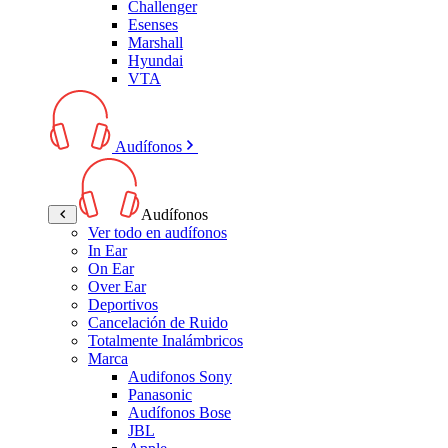
Challenger
Esenses
Marshall
Hyundai
VTA
Audífonos
Audífonos
Ver todo en audífonos
In Ear
On Ear
Over Ear
Deportivos
Cancelación de Ruido
Totalmente Inalámbricos
Marca
Audifonos Sony
Panasonic
Audífonos Bose
JBL