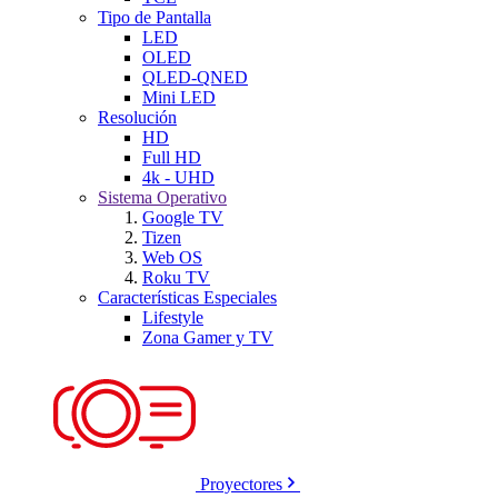
Tipo de Pantalla
LED
OLED
QLED-QNED
Mini LED
Resolución
HD
Full HD
4k - UHD
Sistema Operativo
Google TV
Tizen
Web OS
Roku TV
Características Especiales
Lifestyle
Zona Gamer y TV
Proyectores