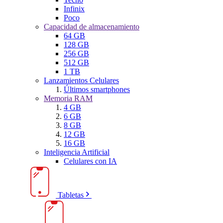
Infinix
Poco
Capacidad de almacenamiento
64 GB
128 GB
256 GB
512 GB
1 TB
Lanzamientos Celulares
Últimos smartphones
Memoria RAM
4 GB
6 GB
8 GB
12 GB
16 GB
Inteligencia Artificial
Celulares con IA
Tabletas