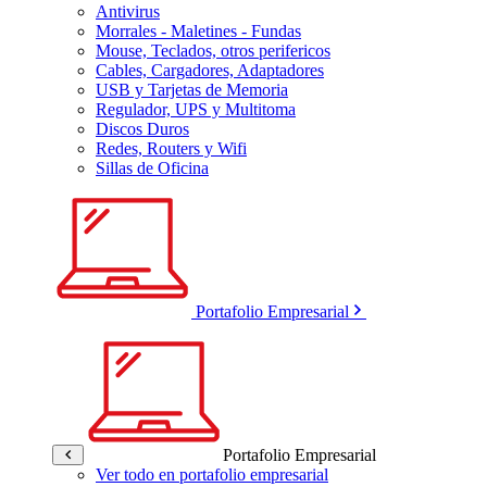
Antivirus
Morrales - Maletines - Fundas
Mouse, Teclados, otros perifericos
Cables, Cargadores, Adaptadores
USB y Tarjetas de Memoria
Regulador, UPS y Multitoma
Discos Duros
Redes, Routers y Wifi
Sillas de Oficina
Portafolio Empresarial
Portafolio Empresarial
Ver todo en portafolio empresarial