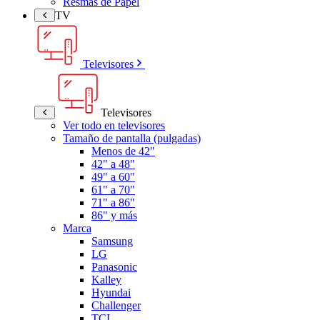
Resmas de Papel
TV
Televisores
Televisores
Ver todo en televisores
Tamaño de pantalla (pulgadas)
Menos de 42"
42" a 48"
49" a 60"
61" a 70"
71" a 86"
86" y más
Marca
Samsung
LG
Panasonic
Kalley
Hyundai
Challenger
TCL