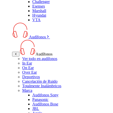
Challenger
Esenses
Marshall
Hyundai
VTA
Audífonos
Audífonos
Ver todo en audífonos
In Ear
On Ear
Over Ear
Deportivos
Cancelación de Ruido
Totalmente Inalámbricos
Marca
Audifonos Sony
Panasonic
Audífonos Bose
JBL