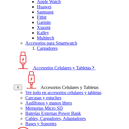
Apple Watch
Huawei
Samsung
Fitbit
Garmin
Xiaomi
Kalley
Multitech
Accesorios para Smartwatch
Cargadores
Accesorios Celulares y Tabletas
Accesorios Celulares y Tabletas
Ver todo en accesorios celulares y tabletas
Carcasas y estuches
Audífonos y manos libres
Memorias Micro SD
Baterías Externas Power Bank
Cables, Cargadores, Adaptadores
Bases y Soportes