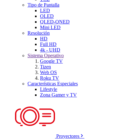
Tipo de Pantalla
LED
OLED
QLED-QNED
Mini LED
Resolución
HD
Full HD
4k - UHD
Sistema Operativo
Google TV
Tizen
Web OS
Roku TV
Características Especiales
Lifestyle
Zona Gamer y TV
Proyectores