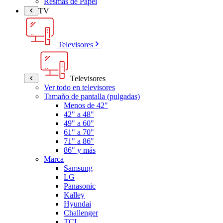
Resmas de Papel
TV
Televisores
Televisores
Ver todo en televisores
Tamaño de pantalla (pulgadas)
Menos de 42"
42" a 48"
49" a 60"
61" a 70"
71" a 86"
86" y más
Marca
Samsung
LG
Panasonic
Kalley
Hyundai
Challenger
TCL