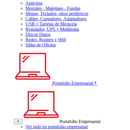
Antivirus
Morrales - Maletines - Fundas
Mouse, Teclados, otros perifericos
Cables, Cargadores, Adaptadores
USB y Tarjetas de Memoria
Regulador, UPS y Multitoma
Discos Duros
Redes, Routers y Wifi
Sillas de Oficina
Portafolio Empresarial
Portafolio Empresarial
Ver todo en portafolio empresarial