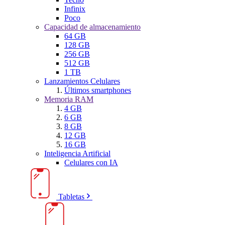
Infinix
Poco
Capacidad de almacenamiento
64 GB
128 GB
256 GB
512 GB
1 TB
Lanzamientos Celulares
Últimos smartphones
Memoria RAM
4 GB
6 GB
8 GB
12 GB
16 GB
Inteligencia Artificial
Celulares con IA
Tabletas