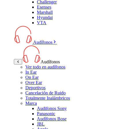
Challenger
Esenses
Marshall
Hyundai
VTA
Audífonos
Audífonos
Ver todo en audífonos
In Ear
On Ear
Over Ear
Deportivos
Cancelación de Ruido
Totalmente Inalámbricos
Marca
Audifonos Sony
Panasonic
Audífonos Bose
JBL