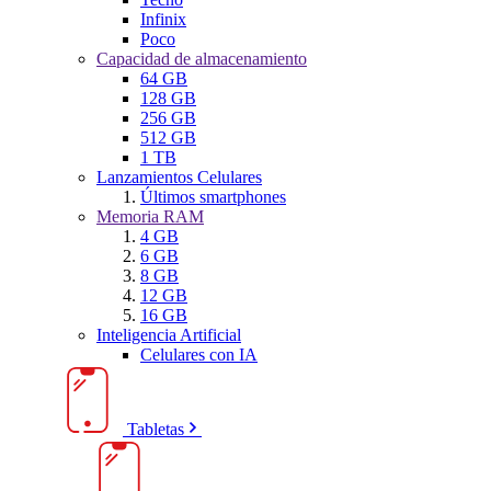
Infinix
Poco
Capacidad de almacenamiento
64 GB
128 GB
256 GB
512 GB
1 TB
Lanzamientos Celulares
Últimos smartphones
Memoria RAM
4 GB
6 GB
8 GB
12 GB
16 GB
Inteligencia Artificial
Celulares con IA
Tabletas