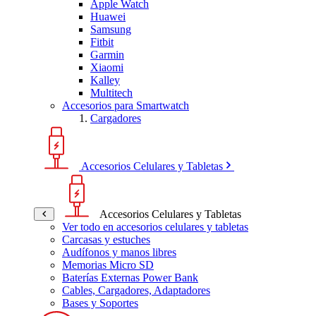
Apple Watch
Huawei
Samsung
Fitbit
Garmin
Xiaomi
Kalley
Multitech
Accesorios para Smartwatch
Cargadores
Accesorios Celulares y Tabletas
Accesorios Celulares y Tabletas
Ver todo en accesorios celulares y tabletas
Carcasas y estuches
Audífonos y manos libres
Memorias Micro SD
Baterías Externas Power Bank
Cables, Cargadores, Adaptadores
Bases y Soportes