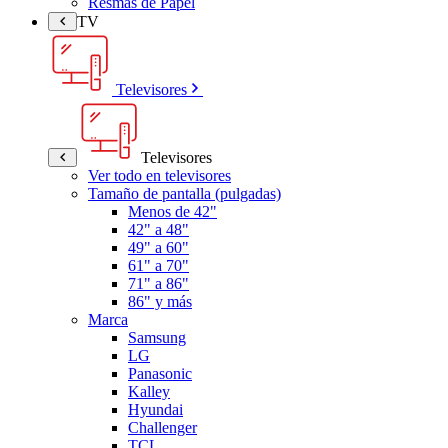
Resmas de Papel
TV
Televisores
Televisores
Ver todo en televisores
Tamaño de pantalla (pulgadas)
Menos de 42"
42" a 48"
49" a 60"
61" a 70"
71" a 86"
86" y más
Marca
Samsung
LG
Panasonic
Kalley
Hyundai
Challenger
TCL