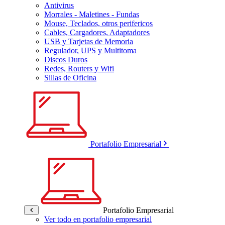
Antivirus
Morrales - Maletines - Fundas
Mouse, Teclados, otros perifericos
Cables, Cargadores, Adaptadores
USB y Tarjetas de Memoria
Regulador, UPS y Multitoma
Discos Duros
Redes, Routers y Wifi
Sillas de Oficina
Portafolio Empresarial
Portafolio Empresarial
Ver todo en portafolio empresarial