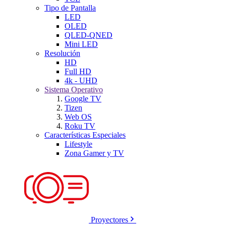
Tipo de Pantalla
LED
OLED
QLED-QNED
Mini LED
Resolución
HD
Full HD
4k - UHD
Sistema Operativo
Google TV
Tizen
Web OS
Roku TV
Características Especiales
Lifestyle
Zona Gamer y TV
Proyectores