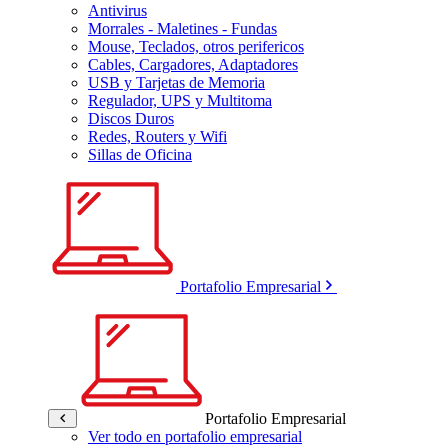
Antivirus
Morrales - Maletines - Fundas
Mouse, Teclados, otros perifericos
Cables, Cargadores, Adaptadores
USB y Tarjetas de Memoria
Regulador, UPS y Multitoma
Discos Duros
Redes, Routers y Wifi
Sillas de Oficina
Portafolio Empresarial
Portafolio Empresarial
Ver todo en portafolio empresarial