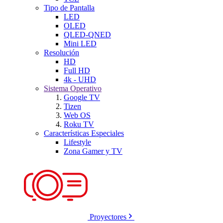
Tipo de Pantalla
LED
OLED
QLED-QNED
Mini LED
Resolución
HD
Full HD
4k - UHD
Sistema Operativo
Google TV
Tizen
Web OS
Roku TV
Características Especiales
Lifestyle
Zona Gamer y TV
Proyectores