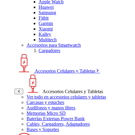
Apple Watch
Huawei
Samsung
Fitbit
Garmin
Xiaomi
Kalley
Multitech
Accesorios para Smartwatch
Cargadores
Accesorios Celulares y Tabletas
Accesorios Celulares y Tabletas
Ver todo en accesorios celulares y tabletas
Carcasas y estuches
Audífonos y manos libres
Memorias Micro SD
Baterías Externas Power Bank
Cables, Cargadores, Adaptadores
Bases y Soportes