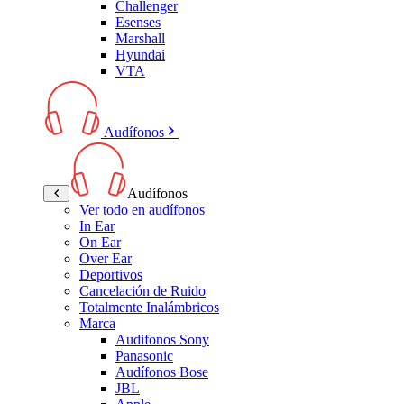
Challenger
Esenses
Marshall
Hyundai
VTA
Audífonos
Audífonos
Ver todo en audífonos
In Ear
On Ear
Over Ear
Deportivos
Cancelación de Ruido
Totalmente Inalámbricos
Marca
Audifonos Sony
Panasonic
Audífonos Bose
JBL