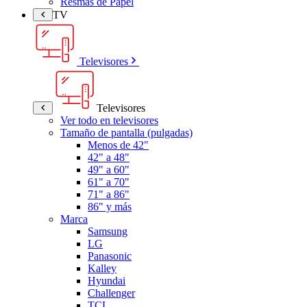
Resmas de Papel
TV
Televisores
Televisores
Ver todo en televisores
Tamaño de pantalla (pulgadas)
Menos de 42"
42" a 48"
49" a 60"
61" a 70"
71" a 86"
86" y más
Marca
Samsung
LG
Panasonic
Kalley
Hyundai
Challenger
TCL