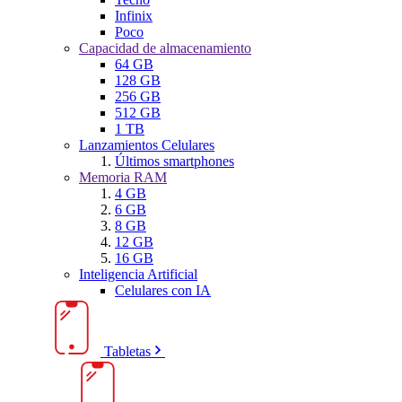
Infinix
Poco
Capacidad de almacenamiento
64 GB
128 GB
256 GB
512 GB
1 TB
Lanzamientos Celulares
Últimos smartphones
Memoria RAM
4 GB
6 GB
8 GB
12 GB
16 GB
Inteligencia Artificial
Celulares con IA
Tabletas