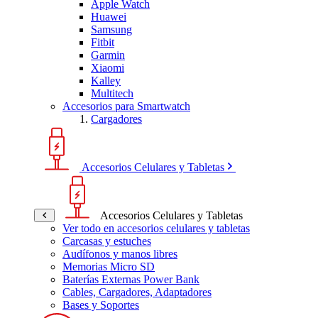
Apple Watch
Huawei
Samsung
Fitbit
Garmin
Xiaomi
Kalley
Multitech
Accesorios para Smartwatch
Cargadores
Accesorios Celulares y Tabletas
Accesorios Celulares y Tabletas
Ver todo en accesorios celulares y tabletas
Carcasas y estuches
Audífonos y manos libres
Memorias Micro SD
Baterías Externas Power Bank
Cables, Cargadores, Adaptadores
Bases y Soportes