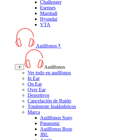
Challenger
Esenses
Marshall
Hyundai
VTA
Audífonos
Audífonos
Ver todo en audífonos
In Ear
On Ear
Over Ear
Deportivos
Cancelación de Ruido
Totalmente Inalámbricos
Marca
Audifonos Sony
Panasonic
Audífonos Bose
JBL