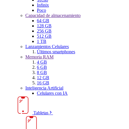
Infinix
Poco
Capacidad de almacenamiento
64 GB
128 GB
256 GB
512 GB
1 TB
Lanzamientos Celulares
Últimos smartphones
Memoria RAM
4 GB
6 GB
8 GB
12 GB
16 GB
Inteligencia Artificial
Celulares con IA
Tabletas