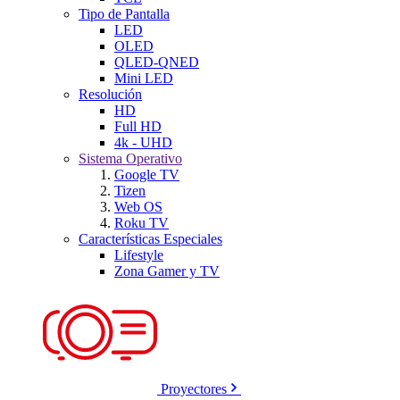
Tipo de Pantalla
LED
OLED
QLED-QNED
Mini LED
Resolución
HD
Full HD
4k - UHD
Sistema Operativo
Google TV
Tizen
Web OS
Roku TV
Características Especiales
Lifestyle
Zona Gamer y TV
Proyectores