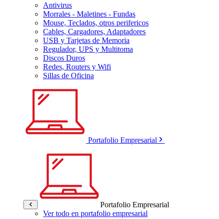
Antivirus
Morrales - Maletines - Fundas
Mouse, Teclados, otros perifericos
Cables, Cargadores, Adaptadores
USB y Tarjetas de Memoria
Regulador, UPS y Multitoma
Discos Duros
Redes, Routers y Wifi
Sillas de Oficina
Portafolio Empresarial
Portafolio Empresarial
Ver todo en portafolio empresarial