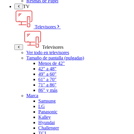
Resmas de Papel
TV
Televisores
Televisores
Ver todo en televisores
Tamaño de pantalla (pulgadas)
Menos de 42"
42" a 48"
49" a 60"
61" a 70"
71" a 86"
86" y más
Marca
Samsung
LG
Panasonic
Kalley
Hyundai
Challenger
TCL