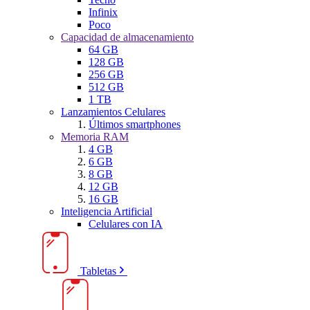
Infinix
Poco
Capacidad de almacenamiento
64 GB
128 GB
256 GB
512 GB
1 TB
Lanzamientos Celulares
Últimos smartphones
Memoria RAM
4 GB
6 GB
8 GB
12 GB
16 GB
Inteligencia Artificial
Celulares con IA
Tabletas