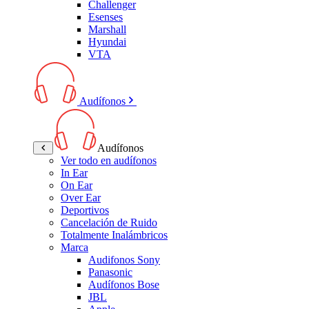
Challenger
Esenses
Marshall
Hyundai
VTA
Audífonos
Audífonos
Ver todo en audífonos
In Ear
On Ear
Over Ear
Deportivos
Cancelación de Ruido
Totalmente Inalámbricos
Marca
Audifonos Sony
Panasonic
Audífonos Bose
JBL