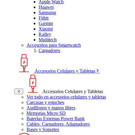
Apple Watch
Huawei
Samsung
Fitbit
Garmin
Xiaomi
Kalley
Multitech
Accesorios para Smartwatch
Cargadores
Accesorios Celulares y Tabletas
Accesorios Celulares y Tabletas
Ver todo en accesorios celulares y tabletas
Carcasas y estuches
Audífonos y manos libres
Memorias Micro SD
Baterías Externas Power Bank
Cables, Cargadores, Adaptadores
Bases y Soportes