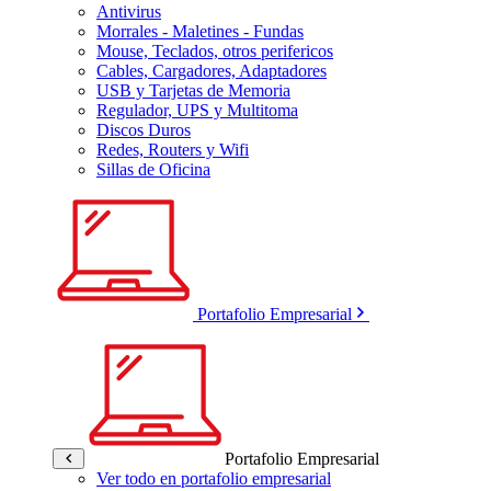
Antivirus
Morrales - Maletines - Fundas
Mouse, Teclados, otros perifericos
Cables, Cargadores, Adaptadores
USB y Tarjetas de Memoria
Regulador, UPS y Multitoma
Discos Duros
Redes, Routers y Wifi
Sillas de Oficina
Portafolio Empresarial
Portafolio Empresarial
Ver todo en portafolio empresarial