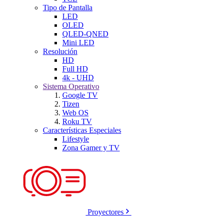
Tipo de Pantalla
LED
OLED
QLED-QNED
Mini LED
Resolución
HD
Full HD
4k - UHD
Sistema Operativo
Google TV
Tizen
Web OS
Roku TV
Características Especiales
Lifestyle
Zona Gamer y TV
Proyectores