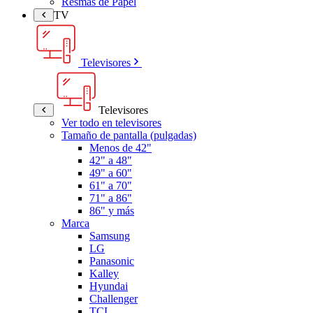
Resmas de Papel
TV
Televisores
Televisores
Ver todo en televisores
Tamaño de pantalla (pulgadas)
Menos de 42"
42" a 48"
49" a 60"
61" a 70"
71" a 86"
86" y más
Marca
Samsung
LG
Panasonic
Kalley
Hyundai
Challenger
TCL