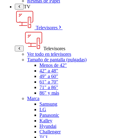
Resmas de Papel
TV
Televisores
Televisores
Ver todo en televisores
Tamaño de pantalla (pulgadas)
Menos de 42"
42" a 48"
49" a 60"
61" a 70"
71" a 86"
86" y más
Marca
Samsung
LG
Panasonic
Kalley
Hyundai
Challenger
TCL