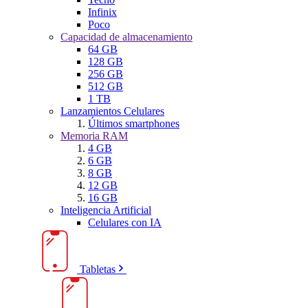
Infinix
Poco
Capacidad de almacenamiento
64 GB
128 GB
256 GB
512 GB
1 TB
Lanzamientos Celulares
Últimos smartphones
Memoria RAM
4 GB
6 GB
8 GB
12 GB
16 GB
Inteligencia Artificial
Celulares con IA
Tabletas