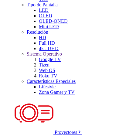
Tipo de Pantalla
LED
OLED
QLED-QNED
Mini LED
Resolución
HD
Full HD
4k - UHD
Sistema Operativo
Google TV
Tizen
Web OS
Roku TV
Características Especiales
Lifestyle
Zona Gamer y TV
Proyectores