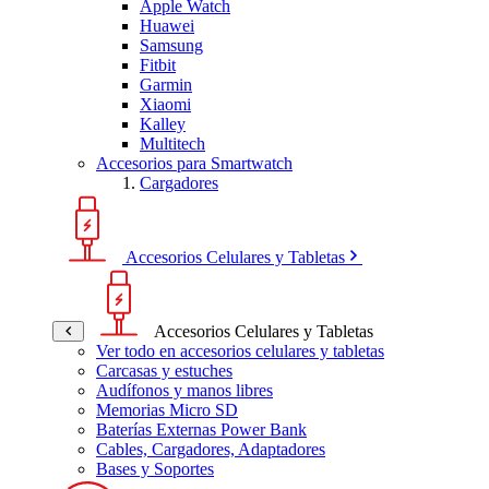
Apple Watch
Huawei
Samsung
Fitbit
Garmin
Xiaomi
Kalley
Multitech
Accesorios para Smartwatch
Cargadores
Accesorios Celulares y Tabletas
Accesorios Celulares y Tabletas
Ver todo en accesorios celulares y tabletas
Carcasas y estuches
Audífonos y manos libres
Memorias Micro SD
Baterías Externas Power Bank
Cables, Cargadores, Adaptadores
Bases y Soportes