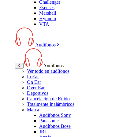
Challenger
Esenses
Marshall
Hyundai
VTA
Audífonos
Audífonos
Ver todo en audífonos
In Ear
On Ear
Over Ear
Deportivos
Cancelación de Ruido
Totalmente Inalámbricos
Marca
Audifonos Sony
Panasonic
Audífonos Bose
JBL