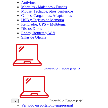
Antivirus
Morrales - Maletines - Fundas
Mouse, Teclados, otros perifericos
Cables, Cargadores, Adaptadores
USB y Tarjetas de Memoria
Regulador, UPS y Multitoma
Discos Duros
Redes, Routers y Wifi
Sillas de Oficina
Portafolio Empresarial
Portafolio Empresarial
Ver todo en portafolio empresarial