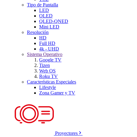
Tipo de Pantalla
LED
OLED
QLED-QNED
Mini LED
Resolución
HD
Full HD
4k - UHD
Sistema Operativo
Google TV
Tizen
Web OS
Roku TV
Características Especiales
Lifestyle
Zona Gamer y TV
Proyectores