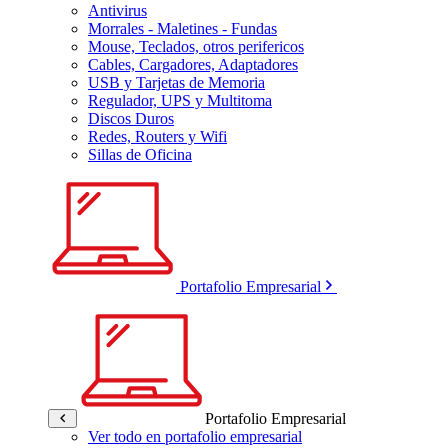
Antivirus
Morrales - Maletines - Fundas
Mouse, Teclados, otros perifericos
Cables, Cargadores, Adaptadores
USB y Tarjetas de Memoria
Regulador, UPS y Multitoma
Discos Duros
Redes, Routers y Wifi
Sillas de Oficina
Portafolio Empresarial
Portafolio Empresarial
Ver todo en portafolio empresarial