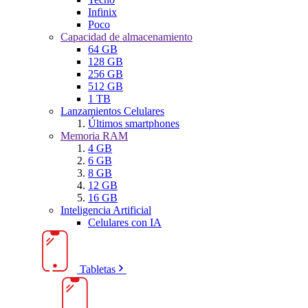
Infinix
Poco
Capacidad de almacenamiento
64 GB
128 GB
256 GB
512 GB
1 TB
Lanzamientos Celulares
Últimos smartphones
Memoria RAM
4 GB
6 GB
8 GB
12 GB
16 GB
Inteligencia Artificial
Celulares con IA
Tabletas