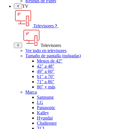
Resmas de Papel
TV
Televisores
Televisores
Ver todo en televisores
Tamaño de pantalla (pulgadas)
Menos de 42"
42" a 48"
49" a 60"
61" a 70"
71" a 86"
86" y más
Marca
Samsung
LG
Panasonic
Kalley
Hyundai
Challenger
TCL