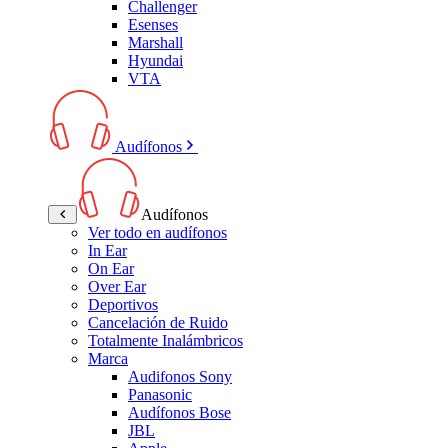
Challenger
Esenses
Marshall
Hyundai
VTA
Audífonos
Audífonos
Ver todo en audífonos
In Ear
On Ear
Over Ear
Deportivos
Cancelación de Ruido
Totalmente Inalámbricos
Marca
Audifonos Sony
Panasonic
Audífonos Bose
JBL