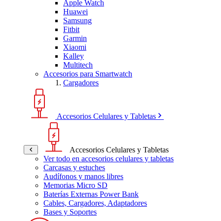
Apple Watch
Huawei
Samsung
Fitbit
Garmin
Xiaomi
Kalley
Multitech
Accesorios para Smartwatch
Cargadores
Accesorios Celulares y Tabletas
Accesorios Celulares y Tabletas
Ver todo en accesorios celulares y tabletas
Carcasas y estuches
Audífonos y manos libres
Memorias Micro SD
Baterías Externas Power Bank
Cables, Cargadores, Adaptadores
Bases y Soportes