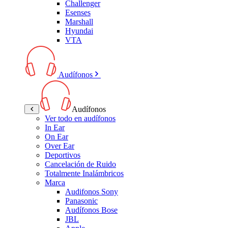
Challenger
Esenses
Marshall
Hyundai
VTA
Audífonos
Audífonos
Ver todo en audífonos
In Ear
On Ear
Over Ear
Deportivos
Cancelación de Ruido
Totalmente Inalámbricos
Marca
Audifonos Sony
Panasonic
Audífonos Bose
JBL