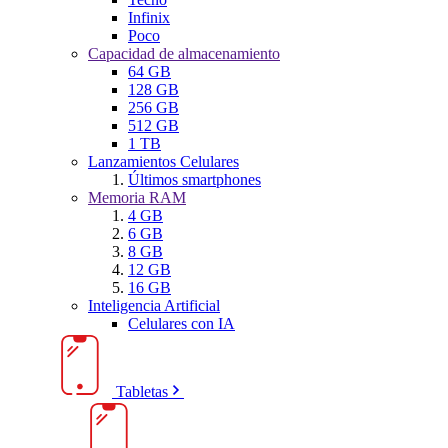
Infinix
Poco
Capacidad de almacenamiento
64 GB
128 GB
256 GB
512 GB
1 TB
Lanzamientos Celulares
Últimos smartphones
Memoria RAM
4 GB
6 GB
8 GB
12 GB
16 GB
Inteligencia Artificial
Celulares con IA
Tabletas