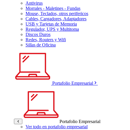
Antivirus
Morrales - Maletines - Fundas
Mouse, Teclados, otros perifericos
Cables, Cargadores, Adaptadores
USB y Tarjetas de Memoria
Regulador, UPS y Multitoma
Discos Duros
Redes, Routers y Wifi
Sillas de Oficina
Portafolio Empresarial
Portafolio Empresarial
Ver todo en portafolio empresarial