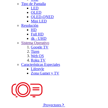
Tipo de Pantalla
LED
OLED
QLED-QNED
Mini LED
Resolución
HD
Full HD
4k - UHD
Sistema Operativo
Google TV
Tizen
Web OS
Roku TV
Características Especiales
Lifestyle
Zona Gamer y TV
Proyectores