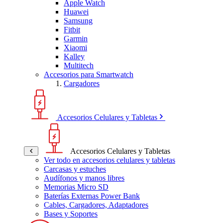
Apple Watch
Huawei
Samsung
Fitbit
Garmin
Xiaomi
Kalley
Multitech
Accesorios para Smartwatch
Cargadores
Accesorios Celulares y Tabletas
Accesorios Celulares y Tabletas
Ver todo en accesorios celulares y tabletas
Carcasas y estuches
Audífonos y manos libres
Memorias Micro SD
Baterías Externas Power Bank
Cables, Cargadores, Adaptadores
Bases y Soportes