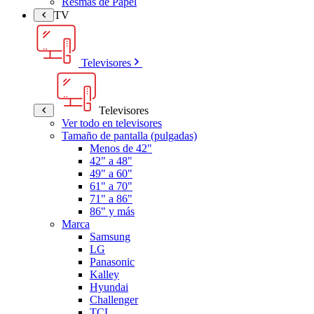
Resmas de Papel
TV
Televisores
Televisores
Ver todo en televisores
Tamaño de pantalla (pulgadas)
Menos de 42"
42" a 48"
49" a 60"
61" a 70"
71" a 86"
86" y más
Marca
Samsung
LG
Panasonic
Kalley
Hyundai
Challenger
TCL