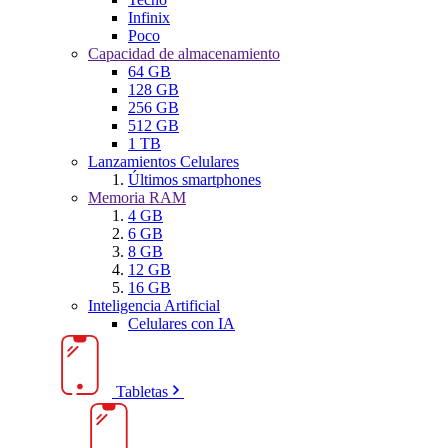
Infinix
Poco
Capacidad de almacenamiento
64 GB
128 GB
256 GB
512 GB
1 TB
Lanzamientos Celulares
Últimos smartphones
Memoria RAM
4 GB
6 GB
8 GB
12 GB
16 GB
Inteligencia Artificial
Celulares con IA
Tabletas