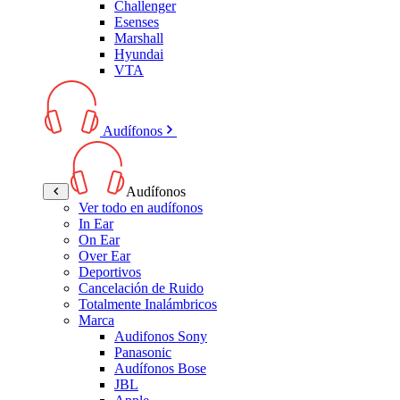
Challenger
Esenses
Marshall
Hyundai
VTA
Audífonos
Audífonos
Ver todo en audífonos
In Ear
On Ear
Over Ear
Deportivos
Cancelación de Ruido
Totalmente Inalámbricos
Marca
Audifonos Sony
Panasonic
Audífonos Bose
JBL