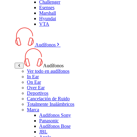
Challenger
Esenses
Marshall
Hyundai
VTA
Audífonos
Audífonos
Ver todo en audífonos
In Ear
On Ear
Over Ear
Deportivos
Cancelación de Ruido
Totalmente Inalámbricos
Marca
Audifonos Sony
Panasonic
Audífonos Bose
JBL