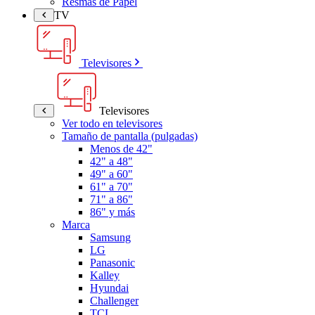
Resmas de Papel
TV
Televisores
Televisores
Ver todo en televisores
Tamaño de pantalla (pulgadas)
Menos de 42"
42" a 48"
49" a 60"
61" a 70"
71" a 86"
86" y más
Marca
Samsung
LG
Panasonic
Kalley
Hyundai
Challenger
TCL