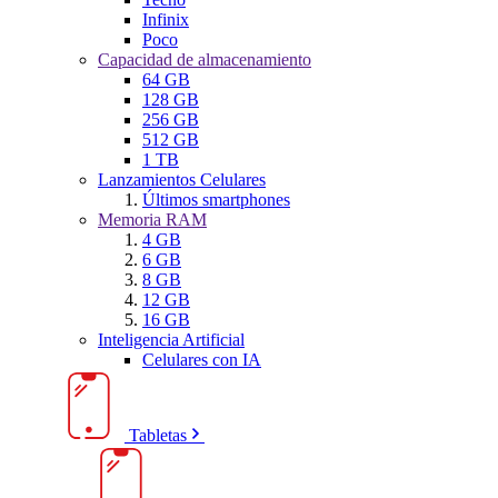
Infinix
Poco
Capacidad de almacenamiento
64 GB
128 GB
256 GB
512 GB
1 TB
Lanzamientos Celulares
Últimos smartphones
Memoria RAM
4 GB
6 GB
8 GB
12 GB
16 GB
Inteligencia Artificial
Celulares con IA
Tabletas