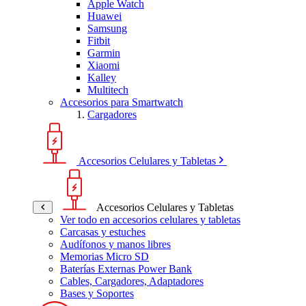
Apple Watch
Huawei
Samsung
Fitbit
Garmin
Xiaomi
Kalley
Multitech
Accesorios para Smartwatch
Cargadores
Accesorios Celulares y Tabletas
Accesorios Celulares y Tabletas
Ver todo en accesorios celulares y tabletas
Carcasas y estuches
Audífonos y manos libres
Memorias Micro SD
Baterías Externas Power Bank
Cables, Cargadores, Adaptadores
Bases y Soportes