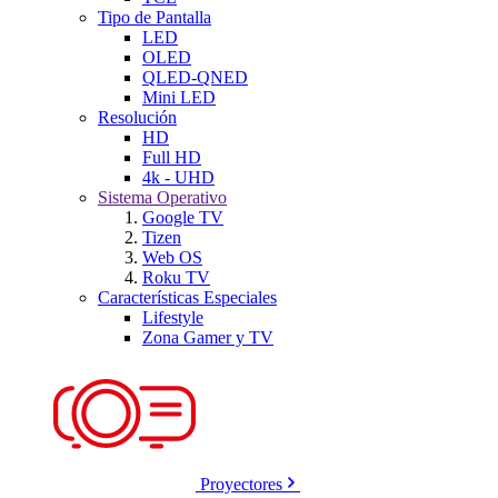
Tipo de Pantalla
LED
OLED
QLED-QNED
Mini LED
Resolución
HD
Full HD
4k - UHD
Sistema Operativo
Google TV
Tizen
Web OS
Roku TV
Características Especiales
Lifestyle
Zona Gamer y TV
Proyectores