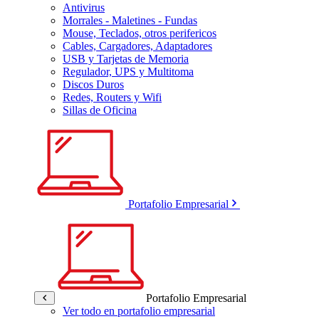
Antivirus
Morrales - Maletines - Fundas
Mouse, Teclados, otros perifericos
Cables, Cargadores, Adaptadores
USB y Tarjetas de Memoria
Regulador, UPS y Multitoma
Discos Duros
Redes, Routers y Wifi
Sillas de Oficina
Portafolio Empresarial
Portafolio Empresarial
Ver todo en portafolio empresarial