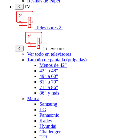
Resmas de Papel
TV
Televisores
Televisores
Ver todo en televisores
Tamaño de pantalla (pulgadas)
Menos de 42"
42" a 48"
49" a 60"
61" a 70"
71" a 86"
86" y más
Marca
Samsung
LG
Panasonic
Kalley
Hyundai
Challenger
TCL