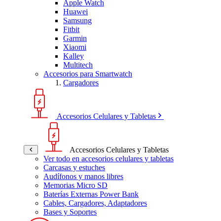
Apple Watch
Huawei
Samsung
Fitbit
Garmin
Xiaomi
Kalley
Multitech
Accesorios para Smartwatch
Cargadores
Accesorios Celulares y Tabletas
Accesorios Celulares y Tabletas
Ver todo en accesorios celulares y tabletas
Carcasas y estuches
Audífonos y manos libres
Memorias Micro SD
Baterías Externas Power Bank
Cables, Cargadores, Adaptadores
Bases y Soportes