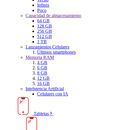
Infinix
Poco
Capacidad de almacenamiento
64 GB
128 GB
256 GB
512 GB
1 TB
Lanzamientos Celulares
Últimos smartphones
Memoria RAM
4 GB
6 GB
8 GB
12 GB
16 GB
Inteligencia Artificial
Celulares con IA
Tabletas