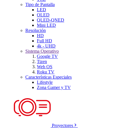
Tipo de Pantalla
LED
OLED
QLED-QNED
Mini LED
Resolución
HD
Full HD
4k - UHD
Sistema Operativo
Google TV
Tizen
Web OS
Roku TV
Características Especiales
Lifestyle
Zona Gamer y TV
Proyectores