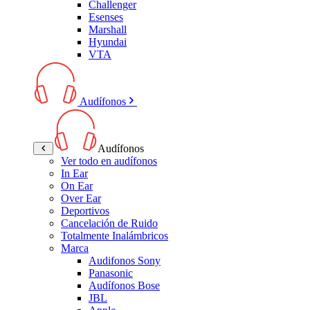
Challenger
Esenses
Marshall
Hyundai
VTA
Audífonos
Audífonos
Ver todo en audífonos
In Ear
On Ear
Over Ear
Deportivos
Cancelación de Ruido
Totalmente Inalámbricos
Marca
Audifonos Sony
Panasonic
Audífonos Bose
JBL