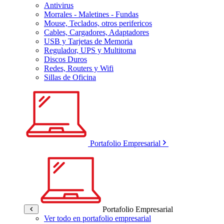
Antivirus
Morrales - Maletines - Fundas
Mouse, Teclados, otros perifericos
Cables, Cargadores, Adaptadores
USB y Tarjetas de Memoria
Regulador, UPS y Multitoma
Discos Duros
Redes, Routers y Wifi
Sillas de Oficina
Portafolio Empresarial
Portafolio Empresarial
Ver todo en portafolio empresarial