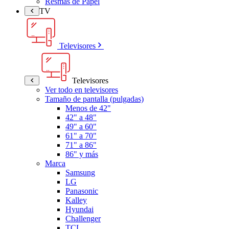
Resmas de Papel
TV
Televisores
Televisores
Ver todo en televisores
Tamaño de pantalla (pulgadas)
Menos de 42"
42" a 48"
49" a 60"
61" a 70"
71" a 86"
86" y más
Marca
Samsung
LG
Panasonic
Kalley
Hyundai
Challenger
TCL