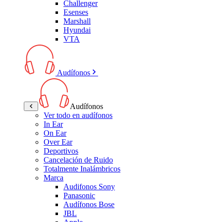
Challenger
Esenses
Marshall
Hyundai
VTA
Audífonos
Audífonos
Ver todo en audífonos
In Ear
On Ear
Over Ear
Deportivos
Cancelación de Ruido
Totalmente Inalámbricos
Marca
Audifonos Sony
Panasonic
Audífonos Bose
JBL