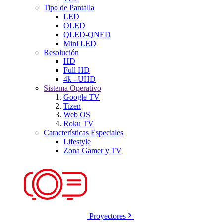
Tipo de Pantalla
LED
OLED
QLED-QNED
Mini LED
Resolución
HD
Full HD
4k - UHD
Sistema Operativo
Google TV
Tizen
Web OS
Roku TV
Características Especiales
Lifestyle
Zona Gamer y TV
Proyectores