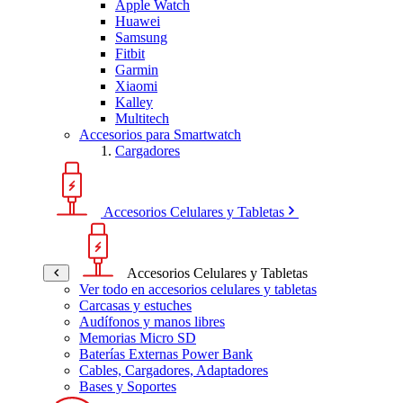
Apple Watch
Huawei
Samsung
Fitbit
Garmin
Xiaomi
Kalley
Multitech
Accesorios para Smartwatch
Cargadores
Accesorios Celulares y Tabletas
Accesorios Celulares y Tabletas
Ver todo en accesorios celulares y tabletas
Carcasas y estuches
Audífonos y manos libres
Memorias Micro SD
Baterías Externas Power Bank
Cables, Cargadores, Adaptadores
Bases y Soportes