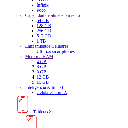
Infinix
Poco
Capacidad de almacenamiento
64 GB
128 GB
256 GB
512 GB
1 TB
Lanzamientos Celulares
Últimos smartphones
Memoria RAM
4 GB
6 GB
8 GB
12 GB
16 GB
Inteligencia Artificial
Celulares con IA
Tabletas