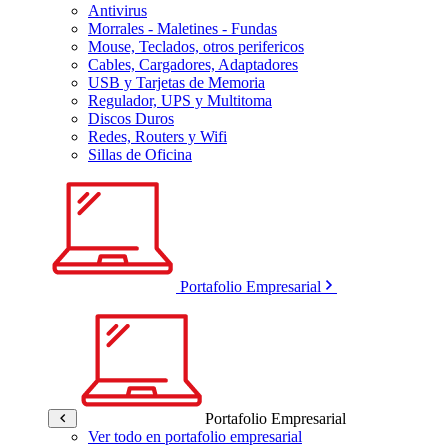
Antivirus
Morrales - Maletines - Fundas
Mouse, Teclados, otros perifericos
Cables, Cargadores, Adaptadores
USB y Tarjetas de Memoria
Regulador, UPS y Multitoma
Discos Duros
Redes, Routers y Wifi
Sillas de Oficina
Portafolio Empresarial
Portafolio Empresarial
Ver todo en portafolio empresarial