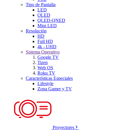
Tipo de Pantalla
LED
OLED
QLED-QNED
Mini LED
Resolución
HD
Full HD
4k - UHD
Sistema Operativo
Google TV
Tizen
Web OS
Roku TV
Características Especiales
Lifestyle
Zona Gamer y TV
Proyectores