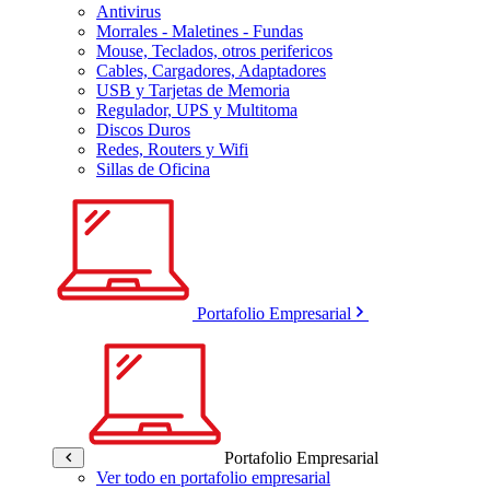
Antivirus
Morrales - Maletines - Fundas
Mouse, Teclados, otros perifericos
Cables, Cargadores, Adaptadores
USB y Tarjetas de Memoria
Regulador, UPS y Multitoma
Discos Duros
Redes, Routers y Wifi
Sillas de Oficina
Portafolio Empresarial
Portafolio Empresarial
Ver todo en portafolio empresarial