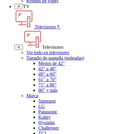
Resmas de Papel
TV
Televisores
Televisores
Ver todo en televisores
Tamaño de pantalla (pulgadas)
Menos de 42"
42" a 48"
49" a 60"
61" a 70"
71" a 86"
86" y más
Marca
Samsung
LG
Panasonic
Kalley
Hyundai
Challenger
TCL