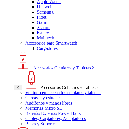
Apple Watch
Huawei
Samsung
Fitbit
Garmin
Xiaomi
Kalley
Multitech
Accesorios para Smartwatch
Cargadores
Accesorios Celulares y Tabletas
Accesorios Celulares y Tabletas
Ver todo en accesorios celulares y tabletas
Carcasas y estuches
Audífonos y manos libres
Memorias Micro SD
Baterías Externas Power Bank
Cables, Cargadores, Adaptadores
Bases y Soportes