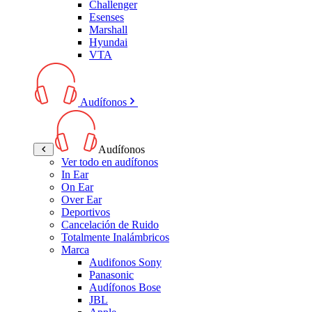
Challenger
Esenses
Marshall
Hyundai
VTA
Audífonos
Audífonos
Ver todo en audífonos
In Ear
On Ear
Over Ear
Deportivos
Cancelación de Ruido
Totalmente Inalámbricos
Marca
Audifonos Sony
Panasonic
Audífonos Bose
JBL