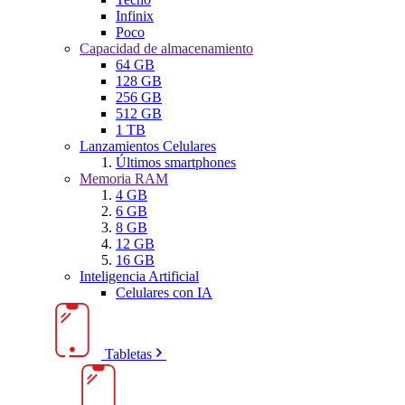
Infinix
Poco
Capacidad de almacenamiento
64 GB
128 GB
256 GB
512 GB
1 TB
Lanzamientos Celulares
Últimos smartphones
Memoria RAM
4 GB
6 GB
8 GB
12 GB
16 GB
Inteligencia Artificial
Celulares con IA
Tabletas