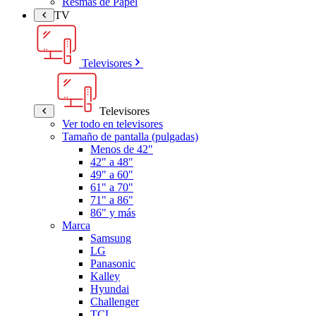
Resmas de Papel
TV
Televisores
Televisores
Ver todo en televisores
Tamaño de pantalla (pulgadas)
Menos de 42"
42" a 48"
49" a 60"
61" a 70"
71" a 86"
86" y más
Marca
Samsung
LG
Panasonic
Kalley
Hyundai
Challenger
TCL