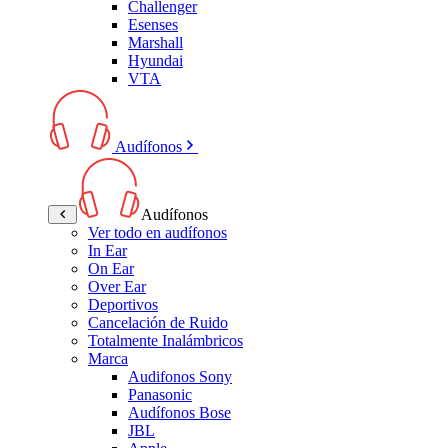
Challenger
Esenses
Marshall
Hyundai
VTA
Audífonos
Audífonos
Ver todo en audífonos
In Ear
On Ear
Over Ear
Deportivos
Cancelación de Ruido
Totalmente Inalámbricos
Marca
Audifonos Sony
Panasonic
Audífonos Bose
JBL