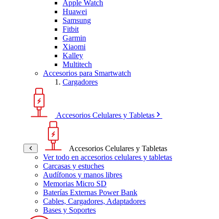
Apple Watch
Huawei
Samsung
Fitbit
Garmin
Xiaomi
Kalley
Multitech
Accesorios para Smartwatch
Cargadores
Accesorios Celulares y Tabletas
Accesorios Celulares y Tabletas
Ver todo en accesorios celulares y tabletas
Carcasas y estuches
Audífonos y manos libres
Memorias Micro SD
Baterías Externas Power Bank
Cables, Cargadores, Adaptadores
Bases y Soportes