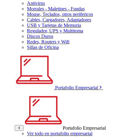
Antivirus
Morrales - Maletines - Fundas
Mouse, Teclados, otros perifericos
Cables, Cargadores, Adaptadores
USB y Tarjetas de Memoria
Regulador, UPS y Multitoma
Discos Duros
Redes, Routers y Wifi
Sillas de Oficina
Portafolio Empresarial
Portafolio Empresarial
Ver todo en portafolio empresarial