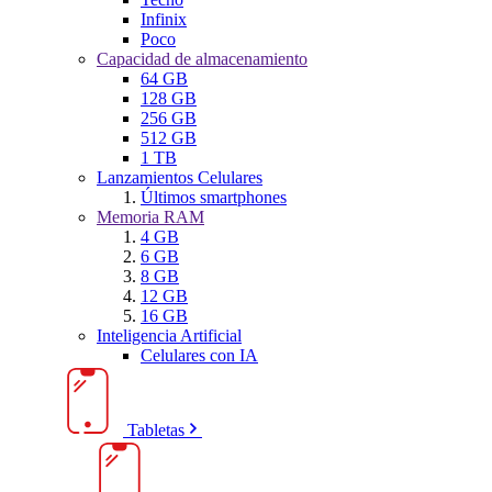
Infinix
Poco
Capacidad de almacenamiento
64 GB
128 GB
256 GB
512 GB
1 TB
Lanzamientos Celulares
Últimos smartphones
Memoria RAM
4 GB
6 GB
8 GB
12 GB
16 GB
Inteligencia Artificial
Celulares con IA
Tabletas