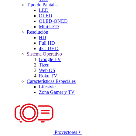
Tipo de Pantalla
LED
OLED
QLED-QNED
Mini LED
Resolución
HD
Full HD
4k - UHD
Sistema Operativo
Google TV
Tizen
Web OS
Roku TV
Características Especiales
Lifestyle
Zona Gamer y TV
Proyectores