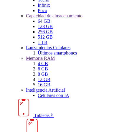
Infinix
Poco
Capacidad de almacenamiento
64 GB
128 GB
256 GB
512 GB
1 TB
Lanzamientos Celulares
Últimos smartphones
Memoria RAM
4 GB
6 GB
8 GB
12 GB
16 GB
Inteligencia Artificial
Celulares con IA
Tabletas