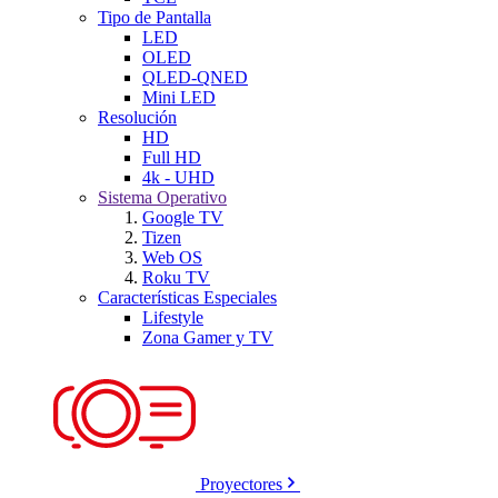
Tipo de Pantalla
LED
OLED
QLED-QNED
Mini LED
Resolución
HD
Full HD
4k - UHD
Sistema Operativo
Google TV
Tizen
Web OS
Roku TV
Características Especiales
Lifestyle
Zona Gamer y TV
Proyectores