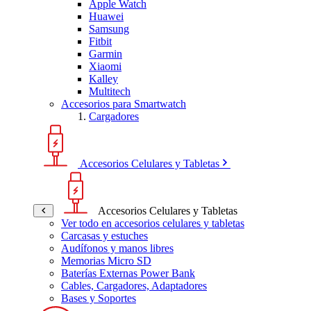
Apple Watch
Huawei
Samsung
Fitbit
Garmin
Xiaomi
Kalley
Multitech
Accesorios para Smartwatch
Cargadores
Accesorios Celulares y Tabletas
Accesorios Celulares y Tabletas
Ver todo en accesorios celulares y tabletas
Carcasas y estuches
Audífonos y manos libres
Memorias Micro SD
Baterías Externas Power Bank
Cables, Cargadores, Adaptadores
Bases y Soportes