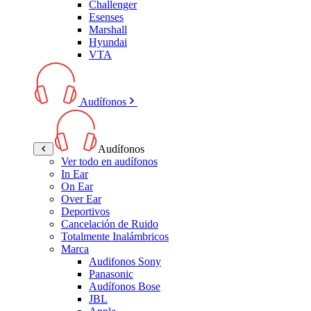
Challenger
Esenses
Marshall
Hyundai
VTA
Audífonos
Audífonos
Ver todo en audífonos
In Ear
On Ear
Over Ear
Deportivos
Cancelación de Ruido
Totalmente Inalámbricos
Marca
Audifonos Sony
Panasonic
Audífonos Bose
JBL