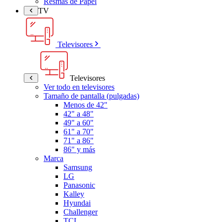
Resmas de Papel
TV
Televisores
Televisores
Ver todo en televisores
Tamaño de pantalla (pulgadas)
Menos de 42"
42" a 48"
49" a 60"
61" a 70"
71" a 86"
86" y más
Marca
Samsung
LG
Panasonic
Kalley
Hyundai
Challenger
TCL