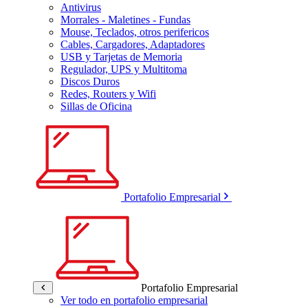
Antivirus
Morrales - Maletines - Fundas
Mouse, Teclados, otros perifericos
Cables, Cargadores, Adaptadores
USB y Tarjetas de Memoria
Regulador, UPS y Multitoma
Discos Duros
Redes, Routers y Wifi
Sillas de Oficina
Portafolio Empresarial
Portafolio Empresarial
Ver todo en portafolio empresarial