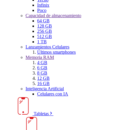
Infinix
Poco
Capacidad de almacenamiento
64 GB
128 GB
256 GB
512 GB
1 TB
Lanzamientos Celulares
Últimos smartphones
Memoria RAM
4 GB
6 GB
8 GB
12 GB
16 GB
Inteligencia Artificial
Celulares con IA
Tabletas