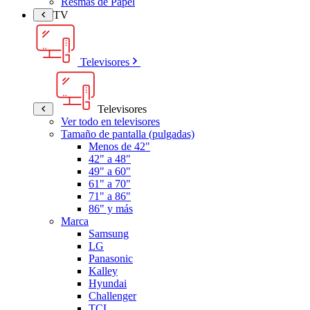
Resmas de Papel
TV
Televisores
Televisores
Ver todo en televisores
Tamaño de pantalla (pulgadas)
Menos de 42"
42" a 48"
49" a 60"
61" a 70"
71" a 86"
86" y más
Marca
Samsung
LG
Panasonic
Kalley
Hyundai
Challenger
TCL