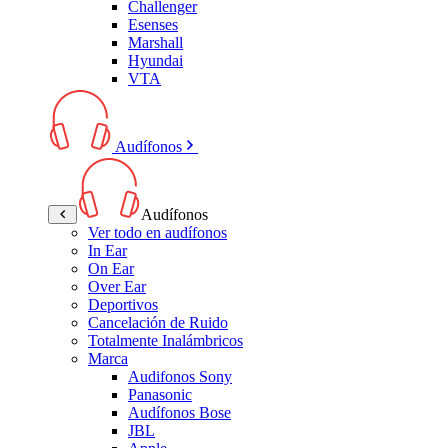
Challenger
Esenses
Marshall
Hyundai
VTA
Audífonos
Audífonos
Ver todo en audífonos
In Ear
On Ear
Over Ear
Deportivos
Cancelación de Ruido
Totalmente Inalámbricos
Marca
Audifonos Sony
Panasonic
Audífonos Bose
JBL