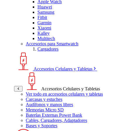
Apple Watch
Huawei
Samsung
Fitbit
Garmin
Xiaomi
Kalley
Multitech
Accesorios para Smartwatch
Cargadores
Accesorios Celulares y Tabletas
Accesorios Celulares y Tabletas
Ver todo en accesorios celulares y tabletas
Carcasas y estuches
Audífonos y manos libres
Memorias Micro SD
Baterías Externas Power Bank
Cables, Cargadores, Adaptadores
Bases y Soportes