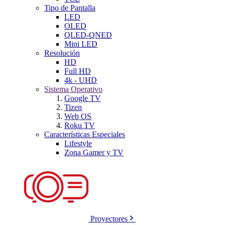
Tipo de Pantalla
LED
OLED
QLED-QNED
Mini LED
Resolución
HD
Full HD
4k - UHD
Sistema Operativo
Google TV
Tizen
Web OS
Roku TV
Características Especiales
Lifestyle
Zona Gamer y TV
Proyectores