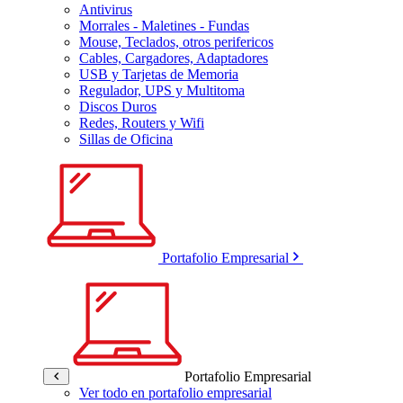
Antivirus
Morrales - Maletines - Fundas
Mouse, Teclados, otros perifericos
Cables, Cargadores, Adaptadores
USB y Tarjetas de Memoria
Regulador, UPS y Multitoma
Discos Duros
Redes, Routers y Wifi
Sillas de Oficina
Portafolio Empresarial
Portafolio Empresarial
Ver todo en portafolio empresarial