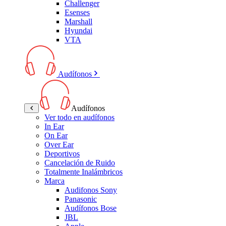
Challenger
Esenses
Marshall
Hyundai
VTA
Audífonos
Audífonos
Ver todo en audífonos
In Ear
On Ear
Over Ear
Deportivos
Cancelación de Ruido
Totalmente Inalámbricos
Marca
Audifonos Sony
Panasonic
Audífonos Bose
JBL