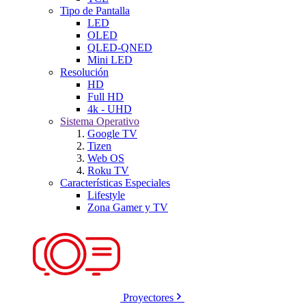
Tipo de Pantalla
LED
OLED
QLED-QNED
Mini LED
Resolución
HD
Full HD
4k - UHD
Sistema Operativo
Google TV
Tizen
Web OS
Roku TV
Características Especiales
Lifestyle
Zona Gamer y TV
Proyectores