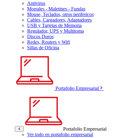
Antivirus
Morrales - Maletines - Fundas
Mouse, Teclados, otros perifericos
Cables, Cargadores, Adaptadores
USB y Tarjetas de Memoria
Regulador, UPS y Multitoma
Discos Duros
Redes, Routers y Wifi
Sillas de Oficina
Portafolio Empresarial
Portafolio Empresarial
Ver todo en portafolio empresarial