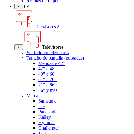
Resmas de Papel
TV
Televisores
Televisores
Ver todo en televisores
Tamaño de pantalla (pulgadas)
Menos de 42"
42" a 48"
49" a 60"
61" a 70"
71" a 86"
86" y más
Marca
Samsung
LG
Panasonic
Kalley
Hyundai
Challenger
TCL