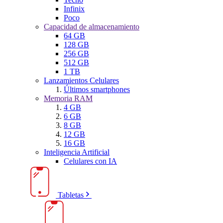
Infinix
Poco
Capacidad de almacenamiento
64 GB
128 GB
256 GB
512 GB
1 TB
Lanzamientos Celulares
Últimos smartphones
Memoria RAM
4 GB
6 GB
8 GB
12 GB
16 GB
Inteligencia Artificial
Celulares con IA
Tabletas