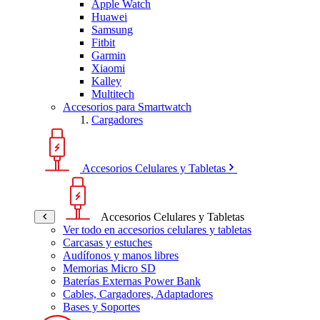
Apple Watch
Huawei
Samsung
Fitbit
Garmin
Xiaomi
Kalley
Multitech
Accesorios para Smartwatch
Cargadores
Accesorios Celulares y Tabletas
Accesorios Celulares y Tabletas
Ver todo en accesorios celulares y tabletas
Carcasas y estuches
Audífonos y manos libres
Memorias Micro SD
Baterías Externas Power Bank
Cables, Cargadores, Adaptadores
Bases y Soportes