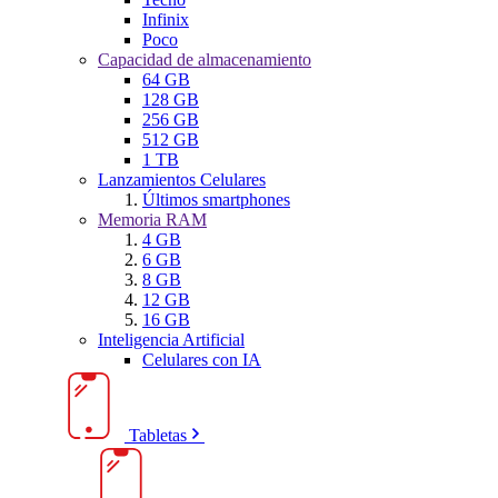
Infinix
Poco
Capacidad de almacenamiento
64 GB
128 GB
256 GB
512 GB
1 TB
Lanzamientos Celulares
Últimos smartphones
Memoria RAM
4 GB
6 GB
8 GB
12 GB
16 GB
Inteligencia Artificial
Celulares con IA
Tabletas