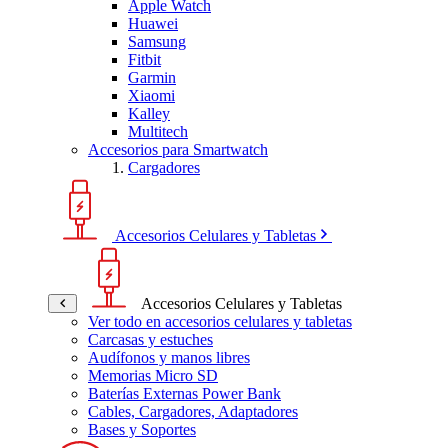
Apple Watch
Huawei
Samsung
Fitbit
Garmin
Xiaomi
Kalley
Multitech
Accesorios para Smartwatch
Cargadores
Accesorios Celulares y Tabletas
Accesorios Celulares y Tabletas
Ver todo en accesorios celulares y tabletas
Carcasas y estuches
Audífonos y manos libres
Memorias Micro SD
Baterías Externas Power Bank
Cables, Cargadores, Adaptadores
Bases y Soportes