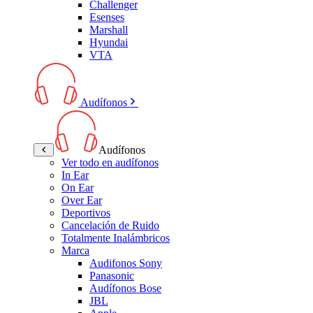
Challenger
Esenses
Marshall
Hyundai
VTA
Audífonos
Audífonos
Ver todo en audífonos
In Ear
On Ear
Over Ear
Deportivos
Cancelación de Ruido
Totalmente Inalámbricos
Marca
Audifonos Sony
Panasonic
Audífonos Bose
JBL