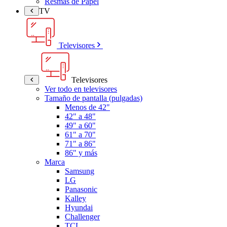
Resmas de Papel
TV
Televisores
Televisores
Ver todo en televisores
Tamaño de pantalla (pulgadas)
Menos de 42"
42" a 48"
49" a 60"
61" a 70"
71" a 86"
86" y más
Marca
Samsung
LG
Panasonic
Kalley
Hyundai
Challenger
TCL