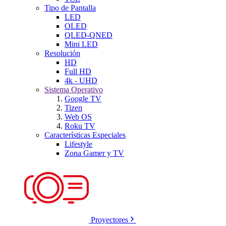
Tipo de Pantalla
LED
OLED
QLED-QNED
Mini LED
Resolución
HD
Full HD
4k - UHD
Sistema Operativo
Google TV
Tizen
Web OS
Roku TV
Características Especiales
Lifestyle
Zona Gamer y TV
Proyectores