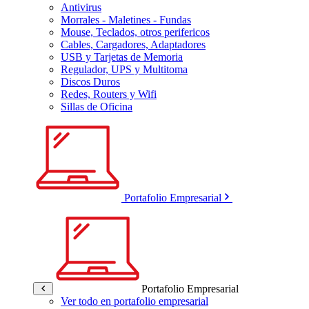
Antivirus
Morrales - Maletines - Fundas
Mouse, Teclados, otros perifericos
Cables, Cargadores, Adaptadores
USB y Tarjetas de Memoria
Regulador, UPS y Multitoma
Discos Duros
Redes, Routers y Wifi
Sillas de Oficina
Portafolio Empresarial
Portafolio Empresarial
Ver todo en portafolio empresarial