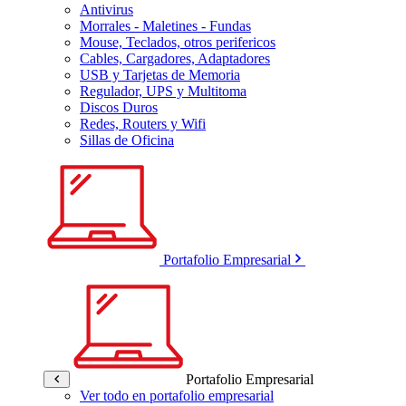
Antivirus
Morrales - Maletines - Fundas
Mouse, Teclados, otros perifericos
Cables, Cargadores, Adaptadores
USB y Tarjetas de Memoria
Regulador, UPS y Multitoma
Discos Duros
Redes, Routers y Wifi
Sillas de Oficina
Portafolio Empresarial
Portafolio Empresarial
Ver todo en portafolio empresarial