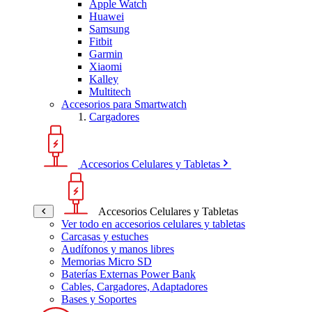
Apple Watch
Huawei
Samsung
Fitbit
Garmin
Xiaomi
Kalley
Multitech
Accesorios para Smartwatch
Cargadores
Accesorios Celulares y Tabletas
Accesorios Celulares y Tabletas
Ver todo en accesorios celulares y tabletas
Carcasas y estuches
Audífonos y manos libres
Memorias Micro SD
Baterías Externas Power Bank
Cables, Cargadores, Adaptadores
Bases y Soportes