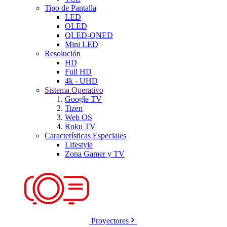
Tipo de Pantalla
LED
OLED
QLED-QNED
Mini LED
Resolución
HD
Full HD
4k - UHD
Sistema Operativo
Google TV
Tizen
Web OS
Roku TV
Características Especiales
Lifestyle
Zona Gamer y TV
Proyectores