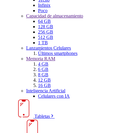
Infinix
Poco
Capacidad de almacenamiento
64 GB
128 GB
256 GB
512 GB
1 TB
Lanzamientos Celulares
Últimos smartphones
Memoria RAM
4 GB
6 GB
8 GB
12 GB
16 GB
Inteligencia Artificial
Celulares con IA
Tabletas