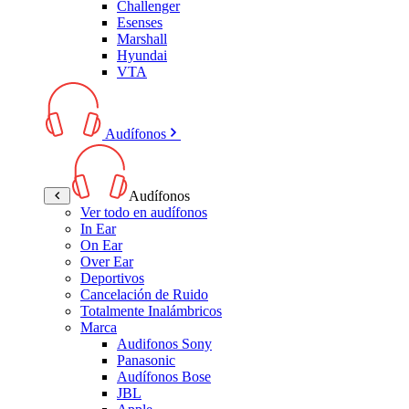
Challenger
Esenses
Marshall
Hyundai
VTA
Audífonos
Audífonos
Ver todo en audífonos
In Ear
On Ear
Over Ear
Deportivos
Cancelación de Ruido
Totalmente Inalámbricos
Marca
Audifonos Sony
Panasonic
Audífonos Bose
JBL