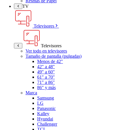
Resmas de Papel
TV
Televisores
Televisores
Ver todo en televisores
Tamaño de pantalla (pulgadas)
Menos de 42"
42" a 48"
49" a 60"
61" a 70"
71" a 86"
86" y más
Marca
Samsung
LG
Panasonic
Kalley
Hyundai
Challenger
TCL