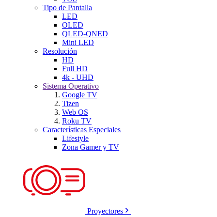
Tipo de Pantalla
LED
OLED
QLED-QNED
Mini LED
Resolución
HD
Full HD
4k - UHD
Sistema Operativo
Google TV
Tizen
Web OS
Roku TV
Características Especiales
Lifestyle
Zona Gamer y TV
Proyectores