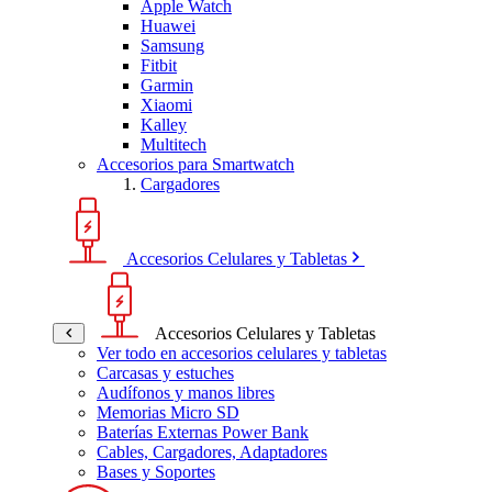
Apple Watch
Huawei
Samsung
Fitbit
Garmin
Xiaomi
Kalley
Multitech
Accesorios para Smartwatch
Cargadores
Accesorios Celulares y Tabletas
Accesorios Celulares y Tabletas
Ver todo en accesorios celulares y tabletas
Carcasas y estuches
Audífonos y manos libres
Memorias Micro SD
Baterías Externas Power Bank
Cables, Cargadores, Adaptadores
Bases y Soportes