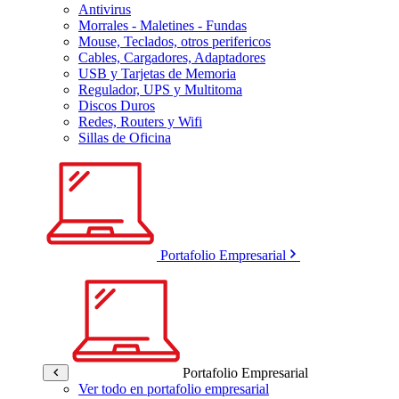
Antivirus
Morrales - Maletines - Fundas
Mouse, Teclados, otros perifericos
Cables, Cargadores, Adaptadores
USB y Tarjetas de Memoria
Regulador, UPS y Multitoma
Discos Duros
Redes, Routers y Wifi
Sillas de Oficina
Portafolio Empresarial
Portafolio Empresarial
Ver todo en portafolio empresarial