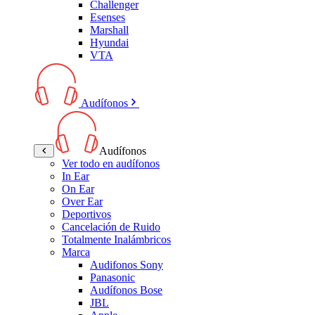
Challenger
Esenses
Marshall
Hyundai
VTA
Audífonos
Audífonos
Ver todo en audífonos
In Ear
On Ear
Over Ear
Deportivos
Cancelación de Ruido
Totalmente Inalámbricos
Marca
Audifonos Sony
Panasonic
Audífonos Bose
JBL