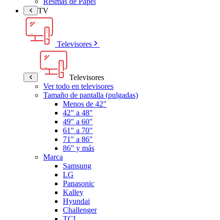
Resmas de Papel
TV
Televisores
Televisores
Ver todo en televisores
Tamaño de pantalla (pulgadas)
Menos de 42"
42" a 48"
49" a 60"
61" a 70"
71" a 86"
86" y más
Marca
Samsung
LG
Panasonic
Kalley
Hyundai
Challenger
TCL