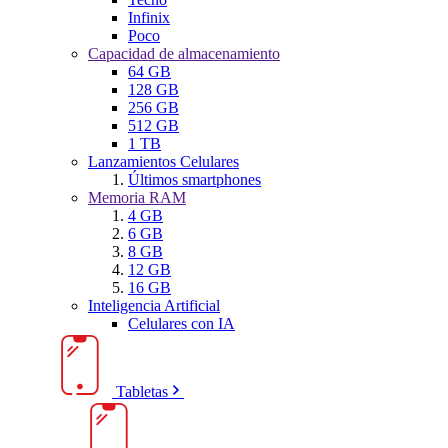
Infinix
Poco
Capacidad de almacenamiento
64 GB
128 GB
256 GB
512 GB
1 TB
Lanzamientos Celulares
Últimos smartphones
Memoria RAM
4 GB
6 GB
8 GB
12 GB
16 GB
Inteligencia Artificial
Celulares con IA
Tabletas