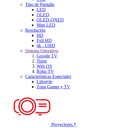
Tipo de Pantalla
LED
OLED
QLED-QNED
Mini LED
Resolución
HD
Full HD
4k - UHD
Sistema Operativo
Google TV
Tizen
Web OS
Roku TV
Características Especiales
Lifestyle
Zona Gamer y TV
Proyectores