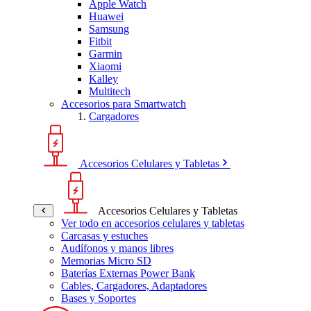
Apple Watch
Huawei
Samsung
Fitbit
Garmin
Xiaomi
Kalley
Multitech
Accesorios para Smartwatch
Cargadores
Accesorios Celulares y Tabletas
Accesorios Celulares y Tabletas
Ver todo en accesorios celulares y tabletas
Carcasas y estuches
Audífonos y manos libres
Memorias Micro SD
Baterías Externas Power Bank
Cables, Cargadores, Adaptadores
Bases y Soportes