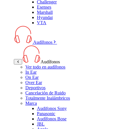
Challenger
Esenses
Marshall
Hyundai
VTA
Audífonos
Audífonos
Ver todo en audífonos
In Ear
On Ear
Over Ear
Deportivos
Cancelación de Ruido
Totalmente Inalámbricos
Marca
Audifonos Sony
Panasonic
Audífonos Bose
JBL