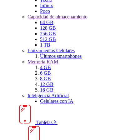
Infinix
Poco
Capacidad de almacenamiento
64 GB
128 GB
256 GB
512 GB
1 TB
Lanzamientos Celulares
Últimos smartphones
Memoria RAM
4 GB
6 GB
8 GB
12 GB
16 GB
Inteligencia Artificial
Celulares con IA
Tabletas