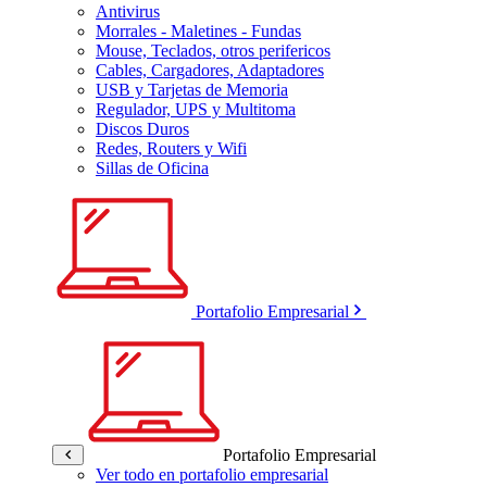
Antivirus
Morrales - Maletines - Fundas
Mouse, Teclados, otros perifericos
Cables, Cargadores, Adaptadores
USB y Tarjetas de Memoria
Regulador, UPS y Multitoma
Discos Duros
Redes, Routers y Wifi
Sillas de Oficina
Portafolio Empresarial
Portafolio Empresarial
Ver todo en portafolio empresarial