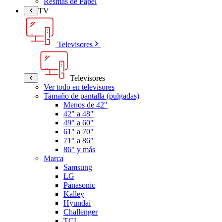
Resmas de Papel
TV
Televisores
Televisores
Ver todo en televisores
Tamaño de pantalla (pulgadas)
Menos de 42"
42" a 48"
49" a 60"
61" a 70"
71" a 86"
86" y más
Marca
Samsung
LG
Panasonic
Kalley
Hyundai
Challenger
TCL