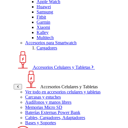
Apple Watch
Huawei
Samsung
Fitbit
Garmin
Xiaomi
Kalley
Multitech
Accesorios para Smartwatch
Cargadores
Accesorios Celulares y Tabletas
Accesorios Celulares y Tabletas
Ver todo en accesorios celulares y tabletas
Carcasas y estuches
Audífonos y manos libres
Memorias Micro SD
Baterías Externas Power Bank
Cables, Cargadores, Adaptadores
Bases y Soportes