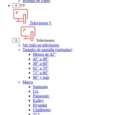
Resmas de Papel
TV
Televisores
Televisores
Ver todo en televisores
Tamaño de pantalla (pulgadas)
Menos de 42"
42" a 48"
49" a 60"
61" a 70"
71" a 86"
86" y más
Marca
Samsung
LG
Panasonic
Kalley
Hyundai
Challenger
TCL