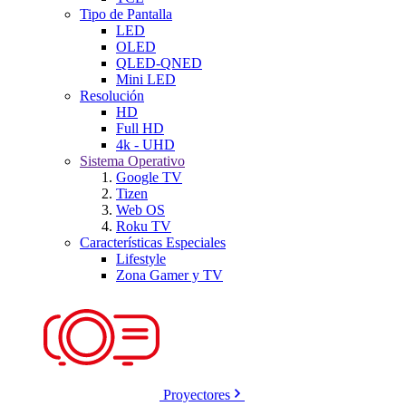
Tipo de Pantalla
LED
OLED
QLED-QNED
Mini LED
Resolución
HD
Full HD
4k - UHD
Sistema Operativo
Google TV
Tizen
Web OS
Roku TV
Características Especiales
Lifestyle
Zona Gamer y TV
Proyectores