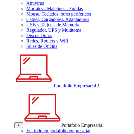
Antivirus
Morrales - Maletines - Fundas
Mouse, Teclados, otros perifericos
Cables, Cargadores, Adaptadores
USB y Tarjetas de Memoria
Regulador, UPS y Multitoma
Discos Duros
Redes, Routers y Wifi
Sillas de Oficina
Portafolio Empresarial
Portafolio Empresarial
Ver todo en portafolio empresarial