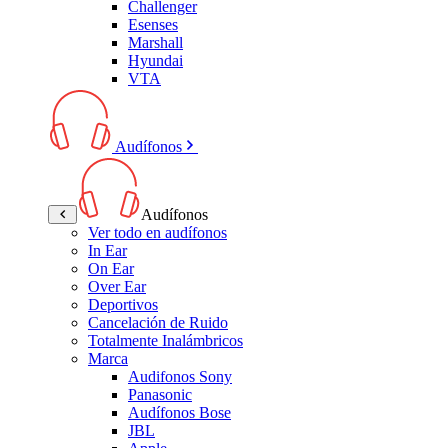
Challenger
Esenses
Marshall
Hyundai
VTA
Audífonos
Audífonos
Ver todo en audífonos
In Ear
On Ear
Over Ear
Deportivos
Cancelación de Ruido
Totalmente Inalámbricos
Marca
Audifonos Sony
Panasonic
Audífonos Bose
JBL