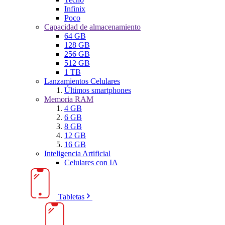
Infinix
Poco
Capacidad de almacenamiento
64 GB
128 GB
256 GB
512 GB
1 TB
Lanzamientos Celulares
Últimos smartphones
Memoria RAM
4 GB
6 GB
8 GB
12 GB
16 GB
Inteligencia Artificial
Celulares con IA
Tabletas