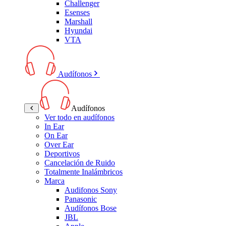
Challenger
Esenses
Marshall
Hyundai
VTA
Audífonos
Audífonos
Ver todo en audífonos
In Ear
On Ear
Over Ear
Deportivos
Cancelación de Ruido
Totalmente Inalámbricos
Marca
Audifonos Sony
Panasonic
Audífonos Bose
JBL