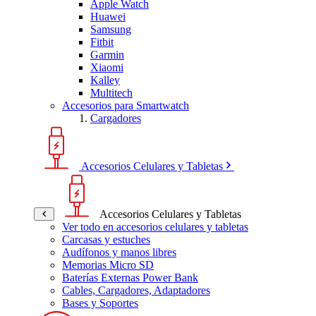
Apple Watch
Huawei
Samsung
Fitbit
Garmin
Xiaomi
Kalley
Multitech
Accesorios para Smartwatch
Cargadores
Accesorios Celulares y Tabletas
Accesorios Celulares y Tabletas
Ver todo en accesorios celulares y tabletas
Carcasas y estuches
Audífonos y manos libres
Memorias Micro SD
Baterías Externas Power Bank
Cables, Cargadores, Adaptadores
Bases y Soportes