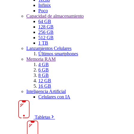
Infinix
Poco
Capacidad de almacenamiento
64 GB
128 GB
256 GB
512 GB
1 TB
Lanzamientos Celulares
Últimos smartphones
Memoria RAM
4 GB
6 GB
8 GB
12 GB
16 GB
Inteligencia Artificial
Celulares con IA
Tabletas