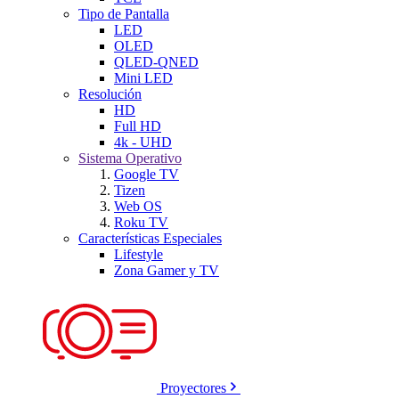
Tipo de Pantalla
LED
OLED
QLED-QNED
Mini LED
Resolución
HD
Full HD
4k - UHD
Sistema Operativo
Google TV
Tizen
Web OS
Roku TV
Características Especiales
Lifestyle
Zona Gamer y TV
Proyectores