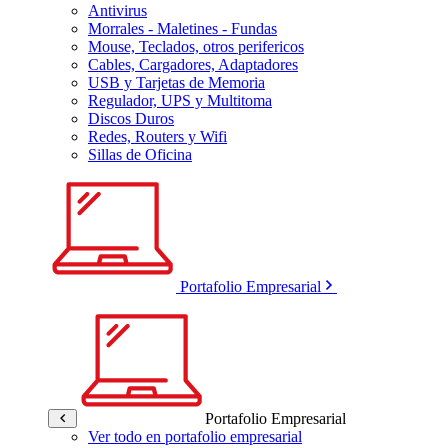
Antivirus
Morrales - Maletines - Fundas
Mouse, Teclados, otros perifericos
Cables, Cargadores, Adaptadores
USB y Tarjetas de Memoria
Regulador, UPS y Multitoma
Discos Duros
Redes, Routers y Wifi
Sillas de Oficina
Portafolio Empresarial
Portafolio Empresarial
Ver todo en portafolio empresarial