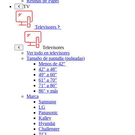
Resmas de Papel
TV
Televisores
Televisores
Ver todo en televisores
Tamaño de pantalla (pulgadas)
Menos de 42"
42" a 48"
49" a 60"
61" a 70"
71" a 86"
86" y más
Marca
Samsung
LG
Panasonic
Kalley
Hyundai
Challenger
TCL