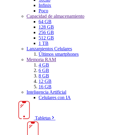
Infinix
Poco
Capacidad de almacenamiento
64 GB
128 GB
256 GB
512 GB
1 TB
Lanzamientos Celulares
Últimos smartphones
Memoria RAM
4 GB
6 GB
8 GB
12 GB
16 GB
Inteligencia Artificial
Celulares con IA
Tabletas