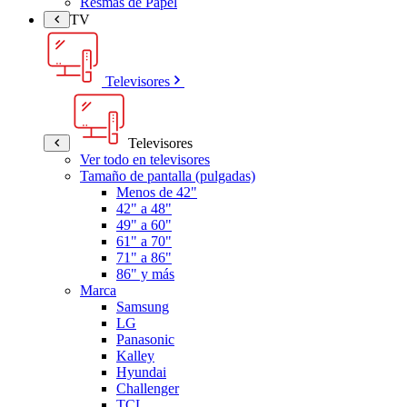
Resmas de Papel
TV
Televisores
Televisores
Ver todo en televisores
Tamaño de pantalla (pulgadas)
Menos de 42"
42" a 48"
49" a 60"
61" a 70"
71" a 86"
86" y más
Marca
Samsung
LG
Panasonic
Kalley
Hyundai
Challenger
TCL