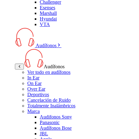
Challenger
Esenses
Marshall
Hyundai
VTA
Audífonos
Audífonos
Ver todo en audífonos
In Ear
On Ear
Over Ear
Deportivos
Cancelación de Ruido
Totalmente Inalámbricos
Marca
Audifonos Sony
Panasonic
Audífonos Bose
JBL