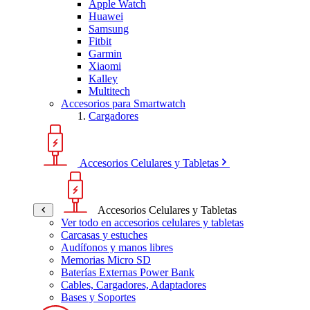
Apple Watch
Huawei
Samsung
Fitbit
Garmin
Xiaomi
Kalley
Multitech
Accesorios para Smartwatch
Cargadores
Accesorios Celulares y Tabletas
Accesorios Celulares y Tabletas
Ver todo en accesorios celulares y tabletas
Carcasas y estuches
Audífonos y manos libres
Memorias Micro SD
Baterías Externas Power Bank
Cables, Cargadores, Adaptadores
Bases y Soportes