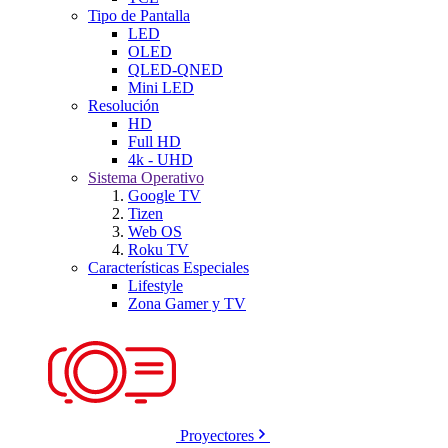
Tipo de Pantalla
LED
OLED
QLED-QNED
Mini LED
Resolución
HD
Full HD
4k - UHD
Sistema Operativo
Google TV
Tizen
Web OS
Roku TV
Características Especiales
Lifestyle
Zona Gamer y TV
Proyectores