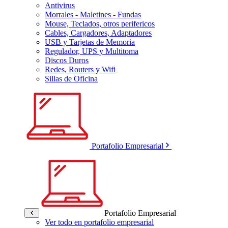
Antivirus
Morrales - Maletines - Fundas
Mouse, Teclados, otros perifericos
Cables, Cargadores, Adaptadores
USB y Tarjetas de Memoria
Regulador, UPS y Multitoma
Discos Duros
Redes, Routers y Wifi
Sillas de Oficina
Portafolio Empresarial
Portafolio Empresarial
Ver todo en portafolio empresarial