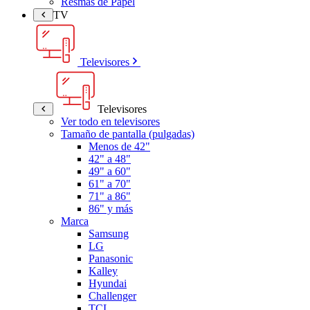
Resmas de Papel
TV
Televisores
Televisores
Ver todo en televisores
Tamaño de pantalla (pulgadas)
Menos de 42"
42" a 48"
49" a 60"
61" a 70"
71" a 86"
86" y más
Marca
Samsung
LG
Panasonic
Kalley
Hyundai
Challenger
TCL