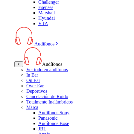
Challenger
Esenses
Marshall
Hyundai
VTA
Audífonos
Audífonos
Ver todo en audífonos
In Ear
On Ear
Over Ear
Deportivos
Cancelación de Ruido
Totalmente Inalámbricos
Marca
Audifonos Sony
Panasonic
Audífonos Bose
JBL