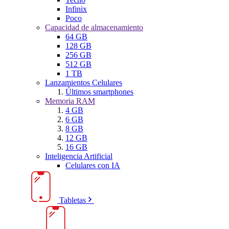
Infinix
Poco
Capacidad de almacenamiento
64 GB
128 GB
256 GB
512 GB
1 TB
Lanzamientos Celulares
Últimos smartphones
Memoria RAM
4 GB
6 GB
8 GB
12 GB
16 GB
Inteligencia Artificial
Celulares con IA
Tabletas