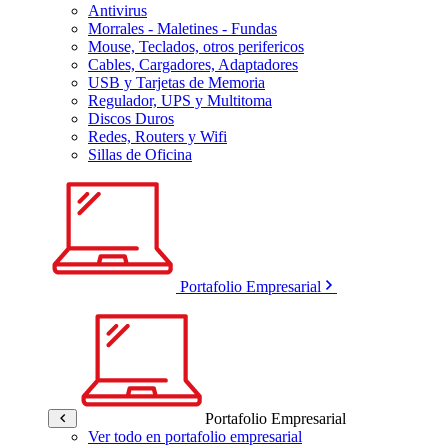
Antivirus
Morrales - Maletines - Fundas
Mouse, Teclados, otros perifericos
Cables, Cargadores, Adaptadores
USB y Tarjetas de Memoria
Regulador, UPS y Multitoma
Discos Duros
Redes, Routers y Wifi
Sillas de Oficina
Portafolio Empresarial
Portafolio Empresarial
Ver todo en portafolio empresarial