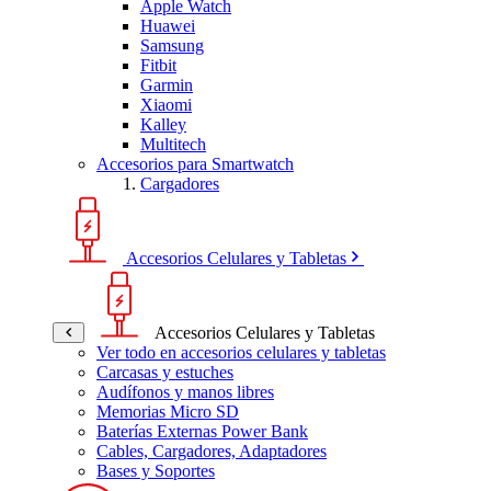
Apple Watch
Huawei
Samsung
Fitbit
Garmin
Xiaomi
Kalley
Multitech
Accesorios para Smartwatch
Cargadores
Accesorios Celulares y Tabletas
Accesorios Celulares y Tabletas
Ver todo en accesorios celulares y tabletas
Carcasas y estuches
Audífonos y manos libres
Memorias Micro SD
Baterías Externas Power Bank
Cables, Cargadores, Adaptadores
Bases y Soportes