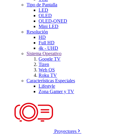
Tipo de Pantalla
LED
OLED
QLED-QNED
Mini LED
Resolución
HD
Full HD
4k - UHD
Sistema Operativo
Google TV
Tizen
Web OS
Roku TV
Características Especiales
Lifestyle
Zona Gamer y TV
Proyectores