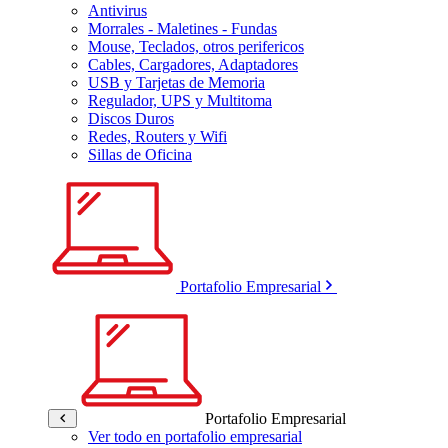
Antivirus
Morrales - Maletines - Fundas
Mouse, Teclados, otros perifericos
Cables, Cargadores, Adaptadores
USB y Tarjetas de Memoria
Regulador, UPS y Multitoma
Discos Duros
Redes, Routers y Wifi
Sillas de Oficina
Portafolio Empresarial
Portafolio Empresarial
Ver todo en portafolio empresarial