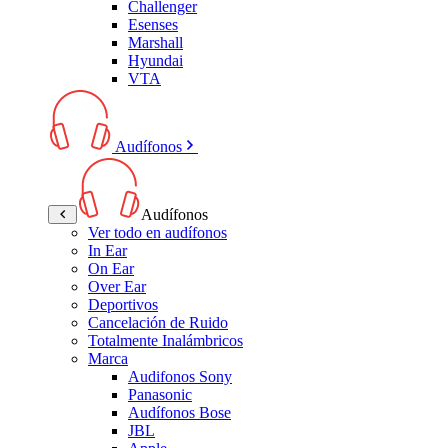
Challenger
Esenses
Marshall
Hyundai
VTA
Audífonos
Audífonos
Ver todo en audífonos
In Ear
On Ear
Over Ear
Deportivos
Cancelación de Ruido
Totalmente Inalámbricos
Marca
Audifonos Sony
Panasonic
Audífonos Bose
JBL