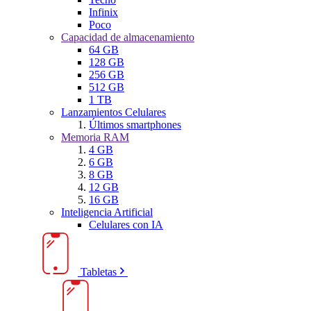
Infinix
Poco
Capacidad de almacenamiento
64 GB
128 GB
256 GB
512 GB
1 TB
Lanzamientos Celulares
Últimos smartphones
Memoria RAM
4 GB
6 GB
8 GB
12 GB
16 GB
Inteligencia Artificial
Celulares con IA
Tabletas