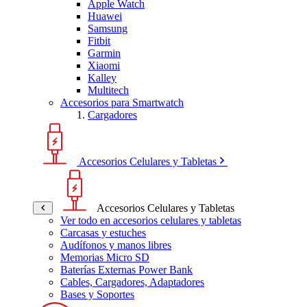
Apple Watch
Huawei
Samsung
Fitbit
Garmin
Xiaomi
Kalley
Multitech
Accesorios para Smartwatch
Cargadores
Accesorios Celulares y Tabletas
Accesorios Celulares y Tabletas
Ver todo en accesorios celulares y tabletas
Carcasas y estuches
Audífonos y manos libres
Memorias Micro SD
Baterías Externas Power Bank
Cables, Cargadores, Adaptadores
Bases y Soportes