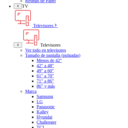
Resmas de Papel
TV
Televisores
Televisores
Ver todo en televisores
Tamaño de pantalla (pulgadas)
Menos de 42"
42" a 48"
49" a 60"
61" a 70"
71" a 86"
86" y más
Marca
Samsung
LG
Panasonic
Kalley
Hyundai
Challenger
TCL