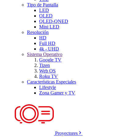
Tipo de Pantalla
LED
OLED
QLED-QNED
Mini LED
Resolución
HD
Full HD
4k - UHD
Sistema Operativo
Google TV
Tizen
Web OS
Roku TV
Características Especiales
Lifestyle
Zona Gamer y TV
Proyectores