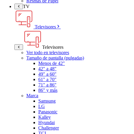
Resmas de Papel
TV
Televisores
Televisores
Ver todo en televisores
Tamaño de pantalla (pulgadas)
Menos de 42"
42" a 48"
49" a 60"
61" a 70"
71" a 86"
86" y más
Marca
Samsung
LG
Panasonic
Kalley
Hyundai
Challenger
TCL