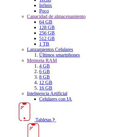
Infinix
Poco
Capacidad de almacenamiento
64 GB
128 GB
256 GB
512 GB
1 TB
Lanzamientos Celulares
Últimos smartphones
Memoria RAM
4 GB
6 GB
8 GB
12 GB
16 GB
Inteligencia Artificial
Celulares con IA
Tabletas