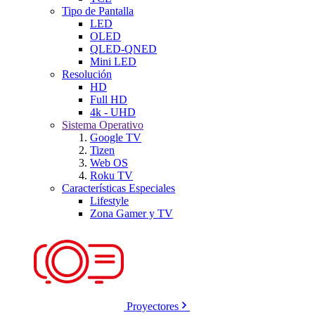
Tipo de Pantalla
LED
OLED
QLED-QNED
Mini LED
Resolución
HD
Full HD
4k - UHD
Sistema Operativo
Google TV
Tizen
Web OS
Roku TV
Características Especiales
Lifestyle
Zona Gamer y TV
Proyectores