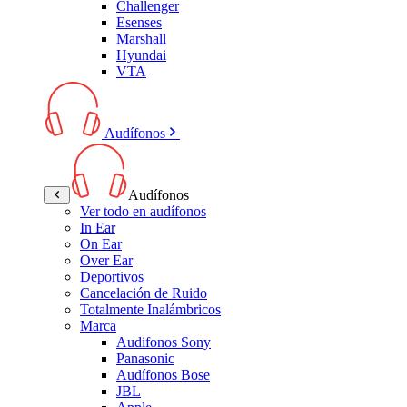
Challenger
Esenses
Marshall
Hyundai
VTA
Audífonos
Audífonos
Ver todo en audífonos
In Ear
On Ear
Over Ear
Deportivos
Cancelación de Ruido
Totalmente Inalámbricos
Marca
Audifonos Sony
Panasonic
Audífonos Bose
JBL