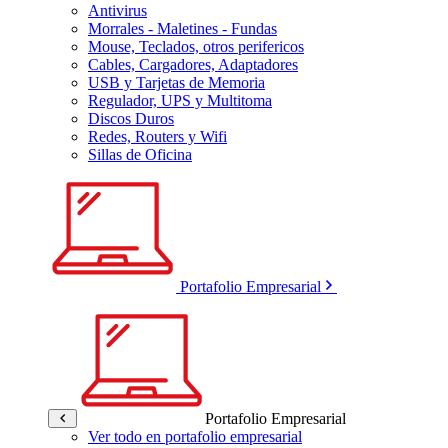
Antivirus
Morrales - Maletines - Fundas
Mouse, Teclados, otros perifericos
Cables, Cargadores, Adaptadores
USB y Tarjetas de Memoria
Regulador, UPS y Multitoma
Discos Duros
Redes, Routers y Wifi
Sillas de Oficina
Portafolio Empresarial
Portafolio Empresarial
Ver todo en portafolio empresarial