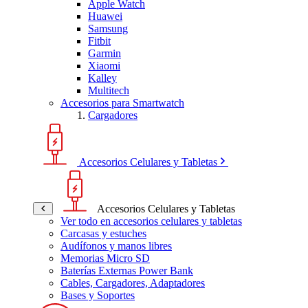
Apple Watch
Huawei
Samsung
Fitbit
Garmin
Xiaomi
Kalley
Multitech
Accesorios para Smartwatch
Cargadores
Accesorios Celulares y Tabletas
Accesorios Celulares y Tabletas
Ver todo en accesorios celulares y tabletas
Carcasas y estuches
Audífonos y manos libres
Memorias Micro SD
Baterías Externas Power Bank
Cables, Cargadores, Adaptadores
Bases y Soportes