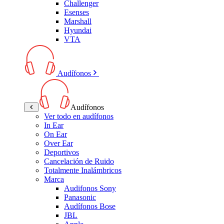
Challenger
Esenses
Marshall
Hyundai
VTA
Audífonos
Audífonos
Ver todo en audífonos
In Ear
On Ear
Over Ear
Deportivos
Cancelación de Ruido
Totalmente Inalámbricos
Marca
Audifonos Sony
Panasonic
Audífonos Bose
JBL