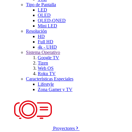
Tipo de Pantalla
LED
OLED
QLED-QNED
Mini LED
Resolución
HD
Full HD
4k - UHD
Sistema Operativo
Google TV
Tizen
Web OS
Roku TV
Características Especiales
Lifestyle
Zona Gamer y TV
Proyectores