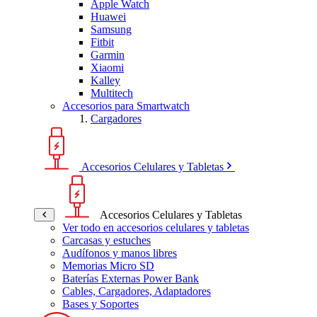
Apple Watch
Huawei
Samsung
Fitbit
Garmin
Xiaomi
Kalley
Multitech
Accesorios para Smartwatch
Cargadores
Accesorios Celulares y Tabletas
Accesorios Celulares y Tabletas
Ver todo en accesorios celulares y tabletas
Carcasas y estuches
Audífonos y manos libres
Memorias Micro SD
Baterías Externas Power Bank
Cables, Cargadores, Adaptadores
Bases y Soportes