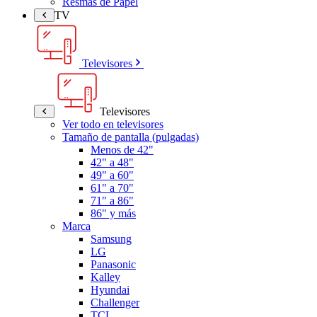
Resmas de Papel
TV
Televisores
Televisores
Ver todo en televisores
Tamaño de pantalla (pulgadas)
Menos de 42"
42" a 48"
49" a 60"
61" a 70"
71" a 86"
86" y más
Marca
Samsung
LG
Panasonic
Kalley
Hyundai
Challenger
TCL