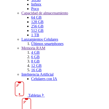
Infinix
Poco
Capacidad de almacenamiento
64 GB
128 GB
256 GB
512 GB
1 TB
Lanzamientos Celulares
Últimos smartphones
Memoria RAM
4 GB
6 GB
8 GB
12 GB
16 GB
Inteligencia Artificial
Celulares con IA
Tabletas