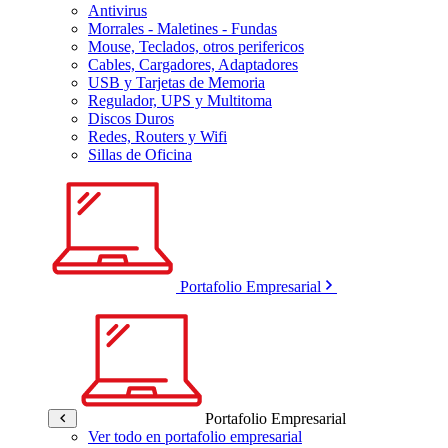
Antivirus
Morrales - Maletines - Fundas
Mouse, Teclados, otros perifericos
Cables, Cargadores, Adaptadores
USB y Tarjetas de Memoria
Regulador, UPS y Multitoma
Discos Duros
Redes, Routers y Wifi
Sillas de Oficina
Portafolio Empresarial
Portafolio Empresarial
Ver todo en portafolio empresarial